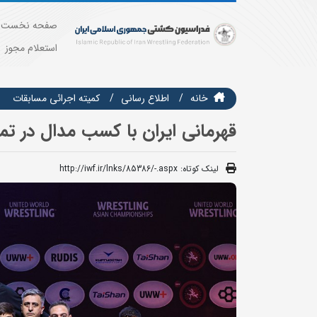
صفحه نخست
استعلام مجوز
خانه
اطلاع رسانی
كميته اجرائي مسابقات
قهرمانی ایران با کسب مدال در تم
لینک کوتاه:
http://iwf.ir/lnks/85386/-.aspx