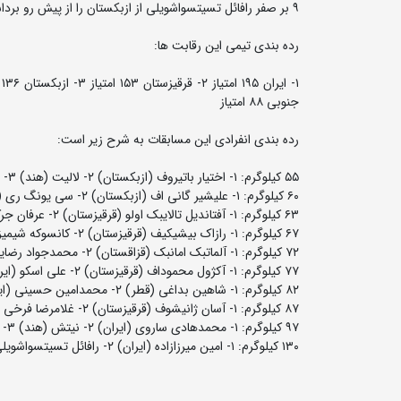
۹ بر صفر رافائل تسیتسواشویلی از ازبکستان را از پیش رو برداشت و بدون دادن امتیاز و با ۳ پیروزی امتیاز عالی به مدال طلا دست یافت.
رده بندی تیمی این رقابت ها:
جنوبی ۸۸ امتیاز
رده بندی انفرادی این مسابقات به شرح زیر است:
۵۵ کیلوگرم: ۱- اختیار باتیروف (ازبکستان) ۲- لالیت (هند) ۳- محمد حسینوند پناهی (ایران) و هیوینگ شی (چین)
۶۰ کیلوگرم: ۱- علیشیر گانی اف (ازبکستان) ۲- سی یونگ ری (کره شمالی) ۳- علی احمدی وفا (ایران) و یو شیوتانی (کره جنوبی)
۶۳ کیلوگرم: ۱- آفتاندیل تالایبک اولو (قرقیزستان) ۲- عرفان جرکنی (ایران) ۳- هیون وونگ چویی (کره جنوبی) و کایسه ای تانابه (ژاپن)
۶۷ کیلوگرم: ۱- رازاک بیشیکیف (قرقیزستان) ۲- کانسوکه شیمیزو (ژاپن) ۳- احمدرضا محسن نژاد (ایران) و ساچین ساهراوات (هند)
۷۲ کیلوگرم: ۱- آلماتبک امانبک (قزاقستان) ۲- محمدجواد رضایی (ایران) ۳- شهزاد کوچکوروف (ازبکستان) و دونگیو لی (چین)
۷۷ کیلوگرم: ۱- آکژول محموداف (قرقیزستان) ۲- علی اسکو (ایران) ۳- دانیورخان نکیبوف (ازبکستان) و یونگهون نوح (کره جنوبی)
۸۲ کیلوگرم: ۱- شاهین بداغی (قطر) ۲- محمدامین حسینی (ایران) ۳- پرینسی (هند) و ابراگیم ماگومادوف (قزاقستان)
۸۷ کیلوگرم: ۱- آسان ژانیشوف (قرقیزستان) ۲- غلامرضا فرخی (ایران) ۳- کومار سونیل (هند) و نورسلطان تورسینوف (قزاقستان)
۹۷ کیلوگرم: ۱- محمدهادی ساروی (ایران) ۲- نیتش (هند) ۳- اسلام یولویف (قزاقستان) و زیگانگ وانگ (چین)
۱۳۰ کیلوگرم: ۱- امین میرزازاده (ایران) ۲- رافائل تسیتسواشویلی (ازبکستان) ۳- کیم مینسئوک (کره جنوبی) و ونهائو جیانگ (چین)