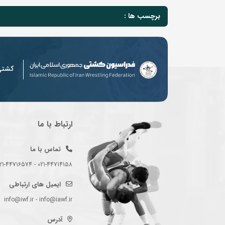
برچسب ها :
کشت
ارتباط با ما
تماس با ما
021-44714158 - 021-44716574 - 021-44714489
ایمیل های ارتباطی
info@iwf.ir - info@iawf.ir
آدرس