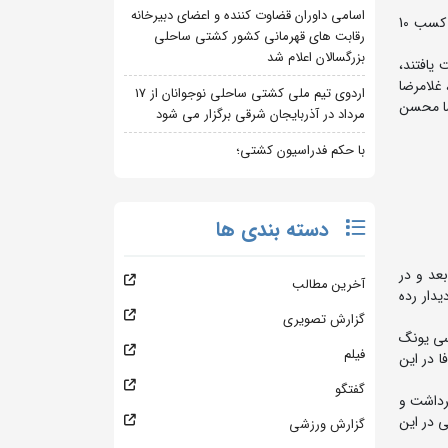
اسامی داوران قضاوت کننده و اعضای دبیرخانه
رقابت های کشتی فرنگی قهرمانی آسیا روزهای 17 لغایت 19 فروردین ماه در شهر بیشکک قرقیزستان برگزار شد و در پایان تیم ایران با اقتدار و کسب 10
رقابت های قهرمانی کشور کشتی ساحلی
بزرگسالان اعلام شد
 کیلوگرم به مدال طلا دست یافتند،
لی اسکو در وزن 77 کیلوگرم، محمدامین حسینی در وزن 82 کیلوگرم، غلامرضا
اردوی تیم ملی کشتی ساحلی نوجوانان از 17
حمدی وفا در وزن 60 کیلوگرم و احمدرضا محسن
مرداد در آذربایجان شرقی برگزار می شود
با حکم فدراسیون کشتی؛
دسته بندی ها
ر دور بعد و در
آخرین مطالب
 دیدار رده
گزارش تصویری
از کره جنوبی را شکست داد. وی در دور بعد با نتیجه ۶ بر ۲ مغلوب سی یونگ
فیلم
ا در این
گفتگو
ا از پیش رو برداشت و
. جرکنی در این
گزارش ورزشی