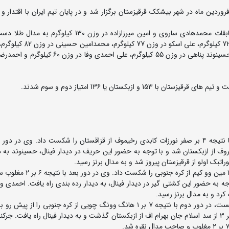
به گزارش روابط عمومی فدارسیون کشتی، در پایان این مسابقات محمدهادی ساروی و امین میرزازاده در وزن 130
عرفان جرکنی در وزن 63 کیلوگرم، محمدجواد رضایی در وزن 72 کیلوگرم، ع
فرخی در وزن 87 کیلوگرم صاحب مدال نقره شدند و محمد حسینوند پناهی در وزن 55 کیلوگرم، علی ا
در وزن ۵۵ کیلوگرم محمد حسینوند پناهی در دور نخست با نتیجه ۴ بر صفر نورزات کابدی رخیموف از قزاقستان را شکست داد. وی د
۱ بر صفر مغلوب اختیار باتیروف از ازبکستان شد و با توجه به حضور این حریف در دیدار فینال، حسینوند به
در وزن ۶۰ کیلوگرم علی احمدی وفا در دور اول با نتیجه ۱۲ بر ۱ مین وو کیم 
جه به حضور این کشتی گیر در دیدار فینال، به دیدار رده بندی راه یافت. احمدی وف
در وزن ۶۳ کیلوگرم عرفان جرکنی پس از استراحت در دور نخست، در دور دوم با نتیجه ۷ بر ۱ هانگ وونگ چویی از کره جنوبی ر
به مرحله نیمه نهایی راه یافت. وی در این مرحله با نتیجه ۵ بر ۳ از سد اسلام جان بهرام اف از ازبکستان گذشت و به دیدار فینال راه یافت