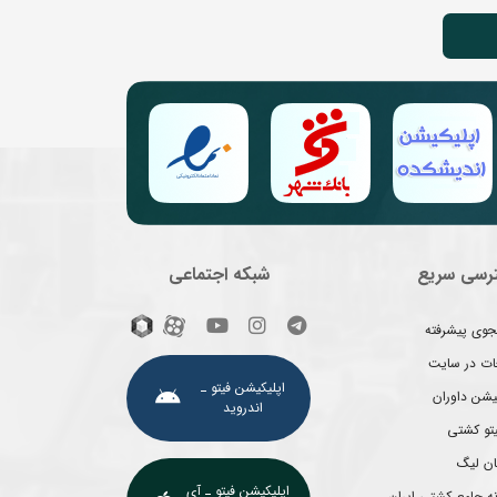
رسی سریع
شبکه اجتماعی
وی پیشرفته
غات در سایت
اپلیکیشن فیتو ـ
یشن داوران
اندروید
یتو کشتی
ان لیگ
اپلیکیشن فیتو ـ آی
ه جامع کشتی ایران