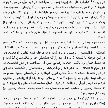
در وزن 63 کیلوگرم علی حاجیوند پس از استراحت در دور اول، در دور دوم با
نتیجه 8 بر 3 موراد ممدوف دارنده مدال نقره جهان از آذربایجان را مغلوب کرد.
وی در دور بعد با نتیجه 4 بر 1 مغلوب ضیا باباشوف قهرمان زیر 23 سال جهان
از آذربایجان شد و با توجه به حضور حریفش در دیدار فینال به گروه بازنده ها
رفت. حاجیوند در این گروه با نتیجه 9 بر صفر و ضربه فنی میکل تروپلینی از
آلبانی را از پیش رو برداشت و راهی دیدار رده بندی شد. وی در این دیدار با
نتیجه 6 بر 3 مغلوب یرنور فیداخمتوف از قزاقستان شد و در جایگاه پنجم
ایستاد.
محمدجواد رضایی پس از استراحت در دور اول در دور دوم با نتیجه 7 بر صفر
دانیر کالنوف از قزاقستان را مغلوب کرد. وی در دور بعد با نتیجه 3 بر 2 آلماتبک
امانبک از قزاقستان را از پیش رو برداشت و به مرحله نیمه نهایی راه یافت. وی
در این مرحله با نتیجه 5 بر 1 از سد رازاک بیشیکی اف از قرقیزستان گذشت و
به دیدار فینال راه یافت. حجت رضایی پس از استراحت در دور نخست، در
دور دوم با نتیجه 11 بر صفر دیدار اورازبردیف از ترکمنستان را شکست داد. وی
در دور بعد با نتیجه 8 بر 5 مقابل لوری لومادزه از گرجستان پیروز شد و در
مرحله نیمه نهایی نیز با نتیجه 7 بر 3 روسلان نوراله یف از آذربایجان را مغلوب
کرد و به دیدار فینال راه یافت. در دیدار فینال محمدجواد رضایی با نتیجه 7 بر
3 حجت رضایی را مغلوب کرد و به مدال طلا دست یافت. حجت رضایی نیز
به مدال نقره رسید.
در وزن 77 کیلوگرم امیر عبدی پس از استراحت در دور نخست، در دور دوم با
زولتان لوای دارنده مدال نقره جهان از مجارستان را با نتیجه 3 بر 2 مغلوب کرد.