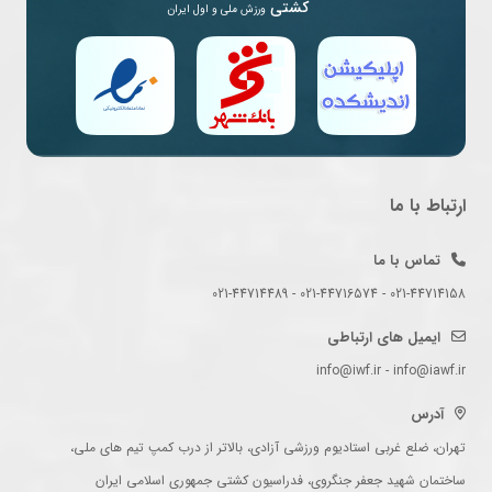
کشتی
ورزش ملی و اول ایران
ارتباط با ما
تماس با ما
021-44714158 - 021-44716574 - 021-44714489
ایمیل های ارتباطی
info@iwf.ir - info@iawf.ir
آدرس
تهران، ضلع غربی استادیوم ورزشی آزادی، بالاتر از درب کمپ تیم های ملی،
ساختمان شهید جعفر جنگروی، فدراسیون کشتی جمهوری اسلامی ایران