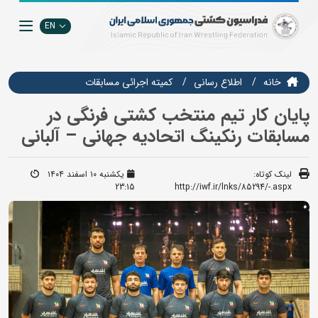
EN
خانه
اطلاع رسانی
كميته اجرائي مسابقات
پایان کار تیم منتخب کشتی فرنگی در
مسابقات رنکینگ اتحادیه جهانی – آلبانی
لینک کوتاه:
یکشنبه ۱۰ اسفند ۱۴۰۴
23:15
http://iwf.ir/lnks/85294/-.aspx