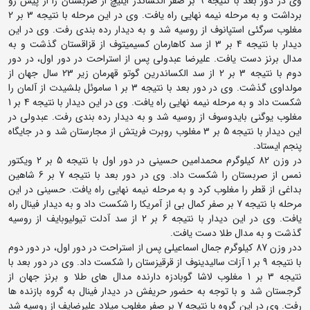
وی در دور بعد با نتیجه 9 بر صفر الکساندر ایلیچ از صربستان را از پیش رو
برداشت و به مرحله نیمه نهایی راه یافت. وی در این مرحله با نتیجه 3 بر 2
مغلوب سرگئی استپانوف از روسیه شد و به دیدار رده بندی رفت. وی در این
دیدار با نتیجه 4 بر 3 از سد کاهارمان کسیمیتوف از قزاقستان گذشت و به
مدال برنز دست یافت. علیرضا عبدولی پس از استراحت در دور اول، در دور
دوم با نتیجه 3 بر 2 از سد الکساندرین گوتو قهرمان زیر 23 سال جهان از
مولداوی گذشت. وی در دور بعد با نتیجه 3 بر 1 ساموئل بلشیدت از آلمان را
شکست داد و به مرحله نیمه نهایی راه یافت. وی در این دیدار با نتیجه 4 بر 1
مغلوب یوگنی بایدوسوف از روسیه شد و به دیدار رده بندی رفت. عبدولی در
این دیدار با نتیجه 5 بر 3 مغلوب روبرت فریتش از مجارستان شد و در جایگاه
پنجم ایستاد.
در وزن 82 کیلوگرم محمدامین حسینی در دور اول با نتیجه 5 بر 2 ویکتور
نمس از صربستان را شکست داد. وی در دور بعد با نتیجه 7 بر 6 شاهین
بداغی از قطر را مغلوب کرد و به مرحله نیمه نهایی راه یافت. حسینی در این
مرحله با نتیجه 7 بر صفر کمال بی از آمریکا را شکست داد و به دیدار فینال راه
یافت. وی در این دیدار با نتیجه 6 بر 2 از سد آدلت تیولیوبایف از روسیه
گذشت و به مدال طلا دست یافت.
ددر وزن 87 کیلوگرم جمال اسماعیلی پس از استراحت در دور اول، در دور دوم
با نتیجه 9 بر 1 آزات سالیدینوف از قرقیزستان را شکست داد. وی در دور بعد با
نتیجه 3 بر 1 مغلوب لاشا گوبادزه دارنده مدال های طلا و برنز جهان از
گرجستان شد و با توجه به حضور حریفش در دیدار فینال به گروه بازنده ها
رفت. وی در این گروه با نتیجه 7 بر صفر مغلوب میلاد علیرضایف از روسیه شد