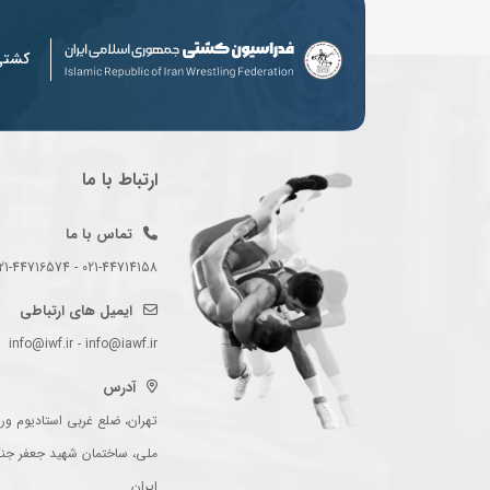
کشت
ارتباط با ما
تماس با ما
021-44714158 - 021-44716574 - 021-44714489
ایمیل های ارتباطی
info@iwf.ir - info@iawf.ir
آدرس
تهران، ضلع غربی استادیوم ورز
ملی، ساختمان شهید جعفر جن
ایران