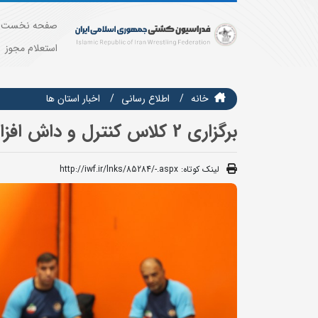
صفحه نخست
استعلام مجوز
خانه
اطلاع رسانی
اخبار استان ها
برگزاری 2 کلاس کنترل و داش افزایی مربیان در آذربایجان غربی
لینک کوتاه:
http://iwf.ir/lnks/85284/-.aspx