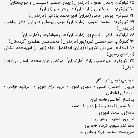
٦٥ کیلوگرم: رحمان عموزاد (مازندران) پیمان نعمتى (سیستان و بلوچستان)
٧٠ کیلوگرم: سینا خلیلى (مازندران) على خرمدل (تهران)
٧٤ کیلوگرم: یونس امامى (تهران) امیر محمد یزدانى (مازندران)
٧٩ کیلوگرم: محمد نخودى (مازندران) مهدى یوسفى (تهران) عادل پناهیان
(مازندران)
٨٦ کیلوگرم: کامران قاسم پور (مازندران) على سوادکوهى (مازندران)
٩٢ کیلوگرم: امیر حسین فیروزپور (مازندران) محمدمبین عظیمى (کردستان)
٩٧ کیلوگرم: امیرعلى آذرپیرا (تهران) ابوالفضل بابالو (تهران) امیرمحمد شفائی
(خراسان رضوی)
١٢٥ کیلوگرم: امیرحسین زارع (مازندران) مرتضى جان محمد زاده (آذربایجان
شرقی)
سرمربى پژمان درستکار
مربیان: احسان امینى - مهدى تقوى - فرید دژم خوى - فرشید قبادى -
مصطفى آقاجانی
بدنساز: آقا على قاسم نیان
متخصص تغذیه و مکمل: یوسف عمید
ماساژور: سجاد امیرى
آنالیزور: سعید ابراهیمى
ناظر فدراسیون: فرهاد فخرایى
سرپرست: محمد جواد یزدانى نیا