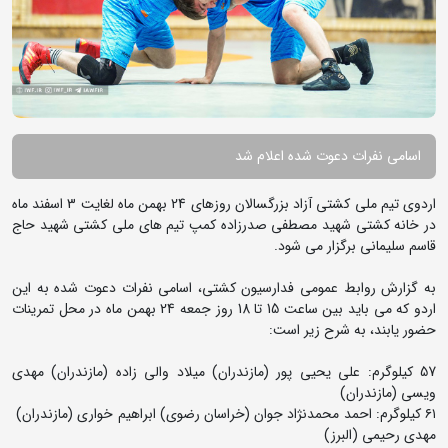
اسامی نفرات دعوت شده اعلام شد
اردوی تیم ملی کشتی آزاد بزرگسالان روزهای 24 بهمن ماه لغایت 3 اسفند ماه
در خانه کشتی شهید مصطفی صدرزاده کمپ تیم های ملی کشتی شهید حاج
قاسم سلیمانی برگزار می شود.
به گزارش روابط عمومی فدارسیون کشتی، اسامی نفرات دعوت شده به این
اردو که می باید بین ساعت 15 تا 18 روز جمعه 24 بهمن ماه در محل تمرینات
حضور یابند، به شرح زیر است:
57 کیلوگرم: علی یحیی پور (مازندران) میلاد والی زاده (مازندران) مهدی
ویسی (مازندران)
٦١ کیلوگرم: احمد محمدنژاد جوان (خراسان رضوی) ابراهیم خوارى (مازندران)
مهدى رحیمى (البرز)