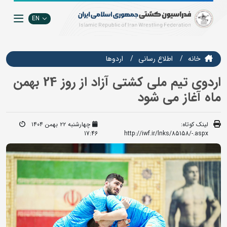
EN
خانه
اطلاع رسانی
اردوها
اردوی تیم ملی کشتی آزاد از روز 24 بهمن
ماه آغاز می شود
لینک کوتاه:
چهارشنبه ۲۲ بهمن ۱۴۰۴
17:46
http://iwf.ir/lnks/85158/-.aspx