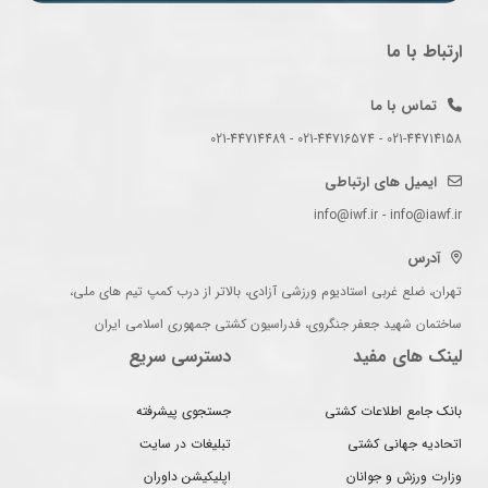
ارتباط با ما
تماس با ما
021-44714158 - 021-44716574 - 021-44714489
ایمیل های ارتباطی
info@iwf.ir - info@iawf.ir
آدرس
تهران، ضلع غربی استادیوم ورزشی آزادی، بالاتر از درب کمپ تیم های ملی،
ساختمان شهید جعفر جنگروی، فدراسیون کشتی جمهوری اسلامی ایران
لینک های مفید
دسترسی سریع
بانک جامع اطلاعات کشتی
جستجوی پیشرفته
اتحادیه جهانی کشتی
تبلیغات در سایت
وزارت ورزش و جوانان
اپلیکیشن داوران