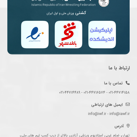
کشتی
ورزش ملی و اول ایران
ارتباط با ما
تماس با ما
021-44714158 - 021-44716574 - 021-44714489
ایمیل های ارتباطی
info@iwf.ir - info@iawf.ir
آدرس
تهران، ضلع غربی استادیوم ورزشی آزادی، بالاتر از درب کمپ تیم های ملی،