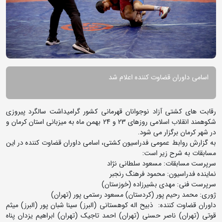
اسامی داوران قضاوت کننده اعلام شد
رقابت های کشتی آزاد نوجوانان قهرمانی کشور گرامیداشت سالگرد پیروزی
شکوهمند انقلاب اسلامی روزهای 23 و 24 بهمن ماه به میزبانی استان کرمان و
در شهر کرمان برگزار می شود.
به گزارش روابط عمومی فدراسیون کشتی، اسامی داوران قضاوت کننده در این
مسابقات به شرح زیر است:
سرپرست مسابقات: مسعود سلطانی نژاد
نماینده فدراسیون: محمود فرهنگ رنجبر
سرپرست فنی: مهدی بشیرزاده (خوزستان)
ژوری: محمد رحیم پور (کردستان) مسعود رستمی پور (تهران)
داوران قضاوت کننده: ذبیح اله کوهستانی (البرز) سینا شبان پور (البرز) میثم
قوتی (تهران) ناصر حسنی (تهران) احمد تاجیک (تهران) ابراهیم یزدان پناه