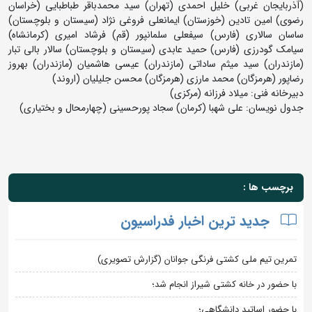
(آذربایجان غربی) خلیل احمدی (تهران) سید محمدباقر طباطبایی (خراسان
رضوی) امین تادین (خوزستان) ایمانعلی فروغی نژاد (سیستان و بلوچستان)
ساسان سالاری (فارس) سیفعلی سلمانپور (قم) فرشاد امیری (کرمانشاه)
سیامک گودرزی (فارس) حمید عابدی (سیستان و بلوچستان) سالار بالی تبار
(مازندران) سید میثم ساداتی (مازندران) عیسی هاشمیان (مازندران) بهروز
رضاپور (هرمزگان) محمد مارزی (هرمزگان) محسن جلیلیان (اروند)
دبیرخانه فنی: میلاد فرزانه (مرکزی)
جدول نویسان: علی شهبا (کرمان) سجاد پورحسینی (چهارمحال و بختیاری)
برچسب ها :
جدید ترین اخبار فدراسیون
تمرین تیم ملی کشتی فرنگی جوانان (گزارش تصویری)
با حضور در خانه کشتی شیراز انجام شد؛
با حضور اساتید دانشگاهی؛