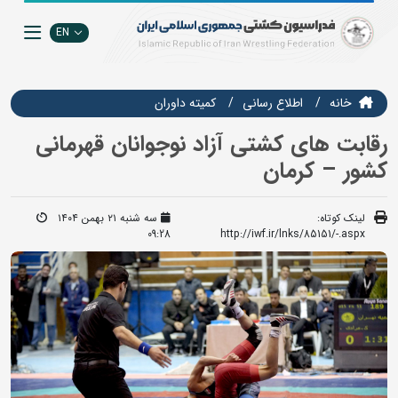
EN
خانه
اطلاع رسانی
کمیته داوران
رقابت های کشتی آزاد نوجوانان قهرمانی
کشور – کرمان
لینک کوتاه:
سه شنبه ۲۱ بهمن ۱۴۰۴
09:28
http://iwf.ir/lnks/85151/-.aspx