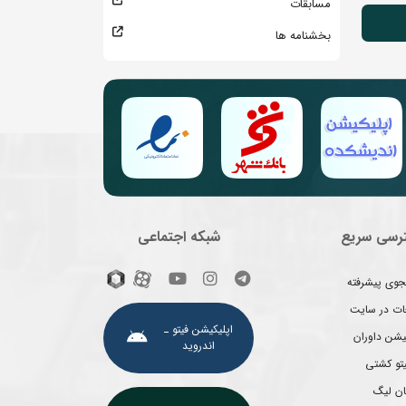
مسابقات
بخشنامه ها
رسی سریع
شبکه اجتماعی
وی پیشرفته
غات در سایت
اپلیکیشن فیتو ـ
یشن داوران
اندروید
یتو کشتی
ان لیگ