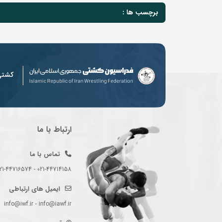
برچسب ها :
کشت
ارتباط با ما
تماس با ما
021-44714158 - 021-44716574 - 021-44714489
ایمیل های ارتباطی
info@iwf.ir - info@iawf.ir