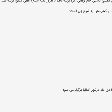
لمللی کشتی جام وهبی امره ترکیه بامداد امروز (سه شنبه) راهی کشور ترکیه شد.
لی کشورمان به شرح زیر است: