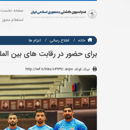
صفحه نخست
استعلام مجوز
خانه
اطلاع رسانی
اعزام ها
برای حضور در رقابت های بین الم
لینک کوتاه:
http://iwf.ir/lnks/84939/-.aspx