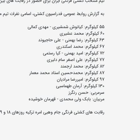
تیم منتخب کشتی فرنگی ایران برای حضور در رقابت های بین ا
به گزارش روابط عمومی فدراسیون کشتی، اسامی نفرات تیم م
55 کیلوگرم: کیانوش شمشیری - مهدی کمالی
60 کیلوگرم: محمد عشیری
63 کیلوگرم: رضا بهمنی - علی حاجیوند
67 کیلوگرم: محمد اسکندری
72 کیلوگرم: امید بهمنی - کیا رستمی
77 کیلوگرم: علی اصغر سام دلیری
82 کیلوگرم: محمد ارجمند
87 کیلوگرم: محمدحسین استاد محمد معمار
97 کیلوگرم: امیررضا مرادیان
130 کیلوگرم: آرمان طهماسبی
سرمربی: حسن رنگرز
مربیان: بابک ولی محمدی - قهرمان خوشیده
رقابت های کشتی فرنگی جام وهبی امره ترکیه روزهای 18 و 19 دی ماه درشهر آنتالیا برگزار می شود.