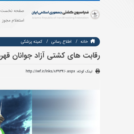
صفحه نخست
استعلام مجوز
خانه
اطلاع رسانی
کمیته پزشکی
رقابت های کشتی آزاد جوانان قهرم
لینک کوتاه:
http://iwf.ir/lnks/84934/-.aspx