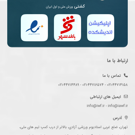
کشتی
ورزش ملی و اول ایران
ارتباط با ما
تماس با ما
021-44714158 - 021-44716574 - 021-44714489
ایمیل های ارتباطی
info@iwf.ir - info@iawf.ir
آدرس
تهران، ضلع غربی استادیوم ورزشی آزادی، بالاتر از درب کمپ تیم های ملی،