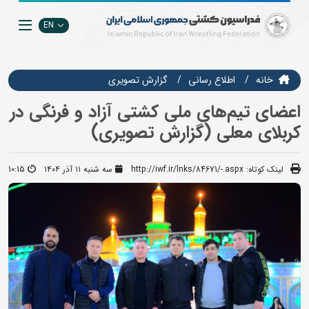
EN
خانه
اطلاع رسانی
گزارش تصويري
اعضای تیم‌های ملی کشتی آزاد و فرنگی در
کربلای معلی (گزارش تصویری)
لینک کوتاه:
http://iwf.ir/lnks/84671/-.aspx
سه شنبه ۱۱ آذر ۱۴۰۴
10:15