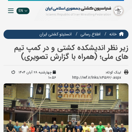
EN
خانه
اطلاع رسانی
انستيتو كشتي ايران
زیر نظر اندیشکده کشتی و در کمپ تیم
های ملی؛ (همراه با گزارش تصویری)
لینک کوتاه:
چهارشنبه ۲۸ آبان ۱۴۰۴
10:56
http://iwf.ir/lnks/84566/-.aspx