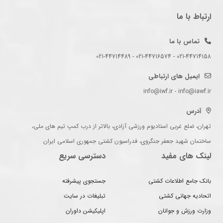
ارتباط با ما
تماس با ما
021-44714158 - 021-44716574 - 021-44714489
ایمیل های ارتباطی
info@iwf.ir - info@iawf.ir
آدرس
تهران، ضلع غربی استادیوم ورزشی آزادی، بالاتر از درب کمپ تیم های ملی،
ساختمان شهید جعفر جنگروی، فدراسیون کشتی جمهوری اسلامی ایران
لینک های مفید
دسترسی سریع
بانک جامع اطلاعات کشتی
جستجوی پیشرفته
اتحادیه جهانی کشتی
تبلیغات در سایت
وزارت ورزش و جوانان
اپلیکیشن داوران