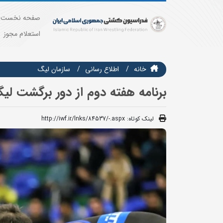
صفحه نخست
استعلام مجوز
خانه
اطلاع رسانی
سازمان ليگ
برنامه هفته دوم از دور برگشت لی
لینک کوتاه:
http://iwf.ir/lnks/84537/-.aspx