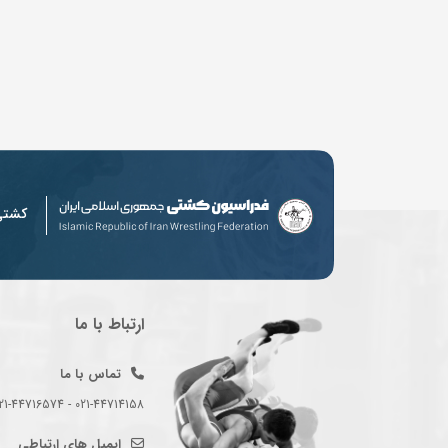
کشت
ارتباط با ما
تماس با ما
021-44714158 - 021-44716574 - 021-44714489
ایمیل های ارتباطی