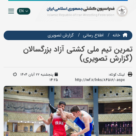
EN
خانه
اطلاع رسانی
گزارش تصويري
تمرین تیم ملی کشتی آزاد بزرگسالان
(گزارش تصویری)
لینک کوتاه:
پنجشنبه ۲۲ آبان ۱۴۰۴
14:25
http://iwf.ir/lnks/84516/-.aspx