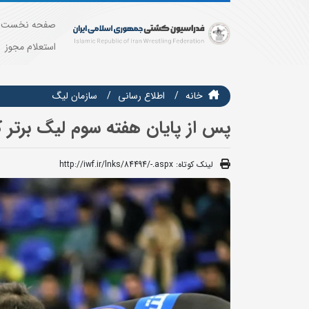
صفحه نخست
استعلام مجوز
خانه
اطلاع رسانی
سازمان ليگ
پس از پایان هفته سوم لیگ برتر ک
لینک کوتاه:
http://iwf.ir/lnks/84494/-.aspx