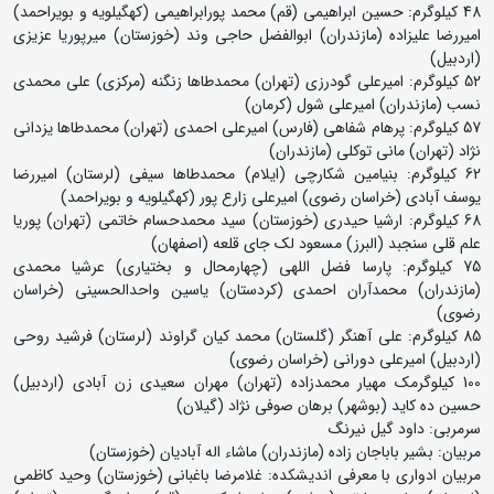
48 کیلوگرم: حسین ابراهیمی (قم) محمد پورابراهیمی (کهگیلویه و بویراحمد)
امیررضا علیزاده (مازندران) ابوالفضل حاجی وند (خوزستان) میرپوریا عزیزی
(اردبیل)
52 کیلوگرم: امیرعلی گودرزی (تهران) محمدطاها زنگنه (مرکزی) علی محمدی
نسب (مازندران) امیرعلی شول (کرمان)
57 کیلوگرم: پرهام شفاهی (فارس) امیرعلی احمدی (تهران) محمدطاها یزدانی
نژاد (تهران) مانی توکلی (مازندران)
62 کیلوگرم: بنیامین شکارچی (ایلام) محمدطاها سیفی (لرستان) امیررضا
یوسف آبادی (خراسان رضوی) امیرعلی زارع پور (کهگیلویه و بویراحمد)
68 کیلوگرم: ارشیا حیدری (خوزستان) سید محمدحسام خاتمی (تهران) پوریا
علم قلی سنجبد (البرز) مسعود لک جای قلعه (اصفهان)
75 کیلوگرم: پارسا فضل اللهی (چهارمحال و بختیاری) عرشیا محمدی
(مازندران) محمدآران احمدی (کردستان) یاسین واحدالحسینی (خراسان
رضوی)
85 کیلوگرم: علی آهنگر (گلستان) محمد کیان گراوند (لرستان) فرشید روحی
(اردبیل) امیرعلی دورانی (خراسان رضوی)
100 کیلوگرمک مهیار محمدزاده (تهران) مهران سعیدی زن آبادی (اردبیل)
حسین ده کاید (بوشهر) برهان صوفی نژاد (گیلان)
سرمربی: داود گیل نیرنگ
مربیان: بشیر باباجان زاده (مازندران) ماشاء اله آبادیان (خوزستان)
مربیان ادواری با معرفی اندیشکده: غلامرضا باغبانی (خوزستان) وحید کاظمی