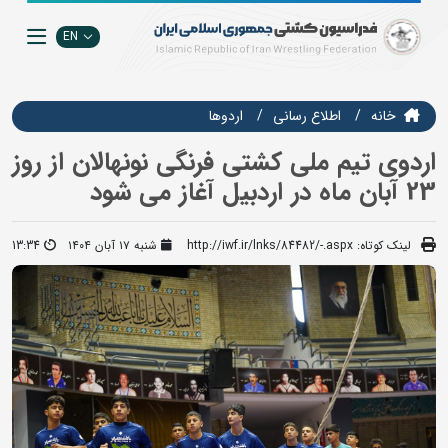
EN
خانه
اطلاع رسانی
اردوها
اردوی تیم ملی کشتی فرنگی نونهالان از روز
23 آبان ماه در اردبیل آغاز می شود
لینک کوتاه:
http://iwf.ir/lnks/84482/-.aspx
شنبه ۱۷ آبان ۱۴۰۴
13:34