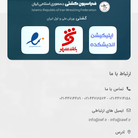
کشتی
ورزش ملی و اول ایران
ارتباط با ما
تماس با ما
021-44714158 - 021-44716574 - 021-44714489
ایمیل های ارتباطی
info@iwf.ir - info@iawf.ir
آدرس