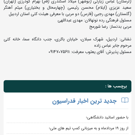
(لرستان) عباس زیارتی (بوشهر) میلاد اسکندری (قم) بهرام گودرزی (تهران)
سعید عزیزی (ایلام) محسن رئیسی (چهارمحال و بختیاری) میثم آهنگر
(گلستان) مهدی رجبی (فارس) دو مربی با معرفی هیئت کتی استان اردبیل
مسئول فرهنگی رده نونهالان: مهدی عبداللهی
مربی بدنساز: رضا شورمج
نشانی: اردبیل، شهرک سبلان، خیابان باکری، جنب دانگاه سما، خانه کتی
مرحوم جابر عباس زاده
مسئول پذیرش: آقای یعثوب معرفت: 09147075611
برچسب ها :
جدید ترین اخبار فدراسیون
با حضور اساتید دانشگاهی؛
از روز 19 مردادماه و به میزبانی کمپ تیم های ملی؛