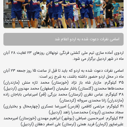
اسامی نفرات دعوت شده به اردو اعلام شد
اردوی آماده سازی تیم ملی کشتی فرنگی نونهالان روزهای 23 لغایت 28 آبان
ماه در شهر اردبیل برگزار می شود.
اسامی نفرات دعوت شده به اردو که باید تا قبل از ساعت 15 روز جمعه 23 آبان
ماه در محل اردو حضور داشته باشند، به شرح زیر است:
35 کیلوگرم: مازیار شاه باز نژاد (خوزستان) محمد تازه منش (مازندران)
محمدطاها محمدی (گلستان) یاشار سلیمیان (اصفهان) محمد مهدوی (اردبیل)
38 کیلوگرم: عباس نظری (لرستان) محمد بزرگی (قم) امیرعباس باباجان زاده
(مازندران) زانا محمدی سرواله (کردستان)
41 کیلوگرم: مرتضی کاظمی (فارس) امیررضا عسکری (چهارمحال و بختیاری)
سجاد محمدی (اروند) محمدصدرا زاهد (اردبیل)
44 کیلوگرم: امیرحسین ضباطی (بوشهر) ابراهیم مهمدی (خوزستان) امیرمحمد
علیرضاپور (کرمان) فرید همتی (لرستان) علی اصغر دهقان (اردبیل)