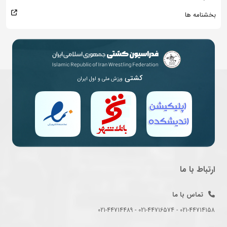
بخشنامه ها
کشتی
ورزش ملی و اول ایران
ارتباط با ما
تماس با ما
021-44714158 - 021-44716574 - 021-44714489