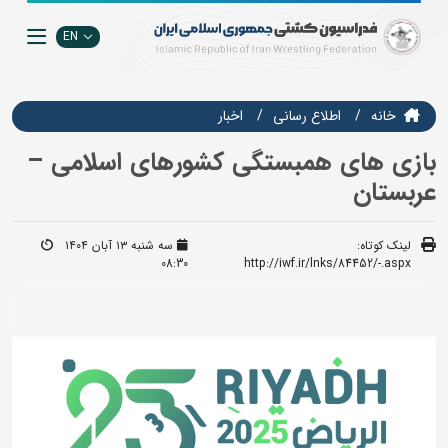
EN
خانه
اطلاع رسانی
اخبار
بازی های همبستگی کشورهای اسلامی –
عربستان
لینک کوتاه:
سه شنبه ۱۳ آبان ۱۴۰۴
08:30
http://iwf.ir/lnks/84452/-.aspx