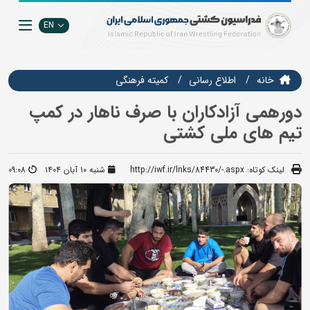
EN
خانه
اطلاع رسانی
كميته فرهنگي
دورهمی آزادکاران با صرف ناهار در کمپ
تیم های ملی کشتی
لینک کوتاه:
http://iwf.ir/lnks/84430/-.aspx
شنبه ۱۰ آبان ۱۴۰۴
09:08