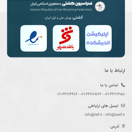
کشتی
ورزش ملی و اول ایران
ارتباط با ما
تماس با ما
021-44714158 - 021-44716574 - 021-44714489
ایمیل های ارتباطی
info@iwf.ir - info@iawf.ir
آدرس