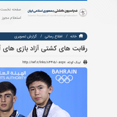
صفحه نخست
استعلام مجوز
خانه
اطلاع رسانی
گزارش تصويري
رقابت های کشتی آزاد بازی های آ
لینک کوتاه:
http://iwf.ir/lnks/84415/-.aspx