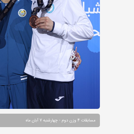
مسابقات 4 وزن دوم - چهارشنبه 7 آبان ماه