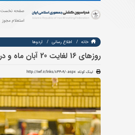
صفحه نخست
استعلام مجوز
خانه
اطلاع رسانی
اردوها
روزهای 16 لغایت 20 آبان ماه و در شهر سیرجان
لینک کوتاه:
http://iwf.ir/lnks/84409/-.aspx