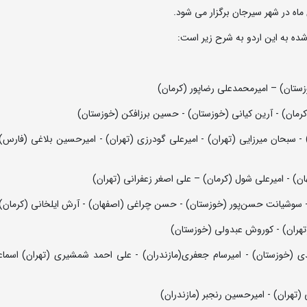
ه به این اردو به شرح زیر است:
ن) - سبحان میرزایی (تهران) - امیرعلی گودرزی (تهران) - امیرحسین بلاغی (فارس) 
یدی (خوزستان) - امیرسام جعفری(مازندران) - علی احمد شمشیری (تهران) اسماع