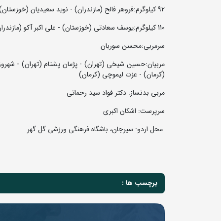
92 کیلوگرم:فروهر فالح (مازندران) - نوید سعیدیان (خوزستان) - کیارش هوشمندی (فارس)
110 کیلوگرم:یوسف سعادتی (خوزستان) - علی اکبر آکو (مازندران) - مهیار محمدزاده (تهران)
سرمربی:محسن سوربان
مربیان:حسین شیخی (تهران) - پژمان پشتام (تهران) - شهر
(کرمان) - عزت لیموچی (کرمان)
مربی بدنساز: دکتر فواد سید رحماتی
سرپرست: اشکان اکبری
محل اردو: سیرجان، باشگاه فرهنگی ورزشی گل گهر
برچسب ها :