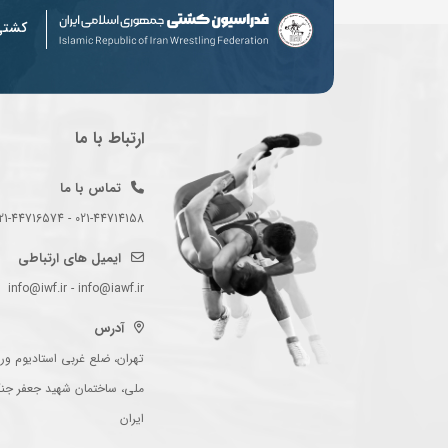
کشت
ارتباط با ما
تماس با ما
021-44714158 - 021-44716574 - 021-44714489
ایمیل های ارتباطی
info@iwf.ir - info@iawf.ir
آدرس
تهران، ضلع غربی استادیوم ورز
ملی، ساختمان شهید جعفر جن
ایران