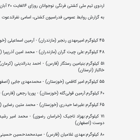
اردوی تیم ملی کشتی فرنگی نوجوانان روزای 16لغایت 20 آبان ماه در شهر سیرجان برگزار می شود.
به گزارش روابط عمومی فدراسیون کشتی، اسامی نفراتدعوت شد
45 کیلوگرم:امیرمهدی رنجبر (مازندران) - آرمین اسماعیلی (خوزستان) – امیرمحمدعلی رضاپور (کرمان)
48 کیلوگرم:علی چیت گران (مازندران) - محمد امین آذرپیرا (کرمان) - آرین کیانی (خوزستان) - حسین برزافکن (خوزستان)
51 کیلوگرم:بنیامین رستگار (فارس) - احمد بدرالدینی (کرما
خاکباز (لرستان)
55 کیلوگرم:امیر کاظمی (خوزستان) - محمدمهدی جایی (اصفهان) - امیرعلی شول (کرمان) – علی اصغر زعفرانی (تهران)
60 کیلوگرم:آرمین قولی‌گله (خوزستان) - پوریا رجعی (فارس) - سوشیانت حسن‌پور (خوزستان) - حسن چراغی (اصفهان) - آرش ایلخانی (کرمان)
65 کیلوگرم:علیرضا حیدری (خوزستان) - محمد متین رضایی (تهران) - کوروش عبدولی (خوزستان)
71 کیلوگرم:بهزاد تاجیک (خراسان رضوی) - محمد امیر رش
دوست (اصفهان)
80 کیلوگرم:مهدی غلامیان (فارس) - سیدمحمدحسین حسینی (تهران) - امیرحسین رنجبر (مازندران)