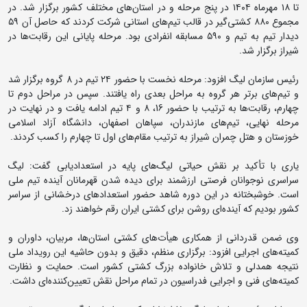
تا ۱۸ مهرماه ۱۴۰۴ در پنج مرحله و در استان‌های مختلف کشور برگزار شد. در
مجموع ۸۸۰ کشتی‌گیر در قالب تیم‌های استانی شرکت کردند که حاصل آن ۵۹
دیدار تیم به تیم و ۵۹۰ مسابقه انفرادی بود. مرحله پایانی این رقابت‌ها در
شیراز برگزار شد.
رئیس سازمان لیگ افزود: مرحله نخست با حضور ۲۴ تیم در 8 گروه برگزار شد
و تیم‌های برتر هر گروه به مراحل بعدی راه یافتند. سپس در مراحل دوم تا
چهارم، رقابت‌ها به ترتیب با حضور 16، ۸ و ۴ تیم ادامه یافت و در نهایت در
مرحله نهایی، تیم‌های مازندران، سپاهان اصفهان، دانشگاه آزاد اسلامی
خوزستان و هتل چمران شیراز به ترتیب مقام‌های اول تا چهارم را کسب کردند.
یاری با تأکید بر نقش حیاتی لیگ‌های پایه در استعدادیابی گفت: لیگ
سراسری نوجوانان فرصتی ارزشمند برای دیده شدن قهرمانان آینده تیم ملی
است. خوشبختانه در این دوره شاهد حضور استعدادهای درخشانی از سراسر
کشور بودیم که آینده‌ای روشن برای کشتی ایران رقم خواهند زد.
وی ضمن قدردانی از همکاری هیأت‌های کشتی استان‌ها، مربیان، داوران و
کمیته‌های اجرایی افزود: برگزاری منظم، دقیق و بدون حاشیه این رویداد ملی
نتیجه همدلی و تلاش خانواده بزرگ کشتی کشور است. حمایت و نظارت
کمیته‌های فنی و اجرایی فدراسیون در تمام مراحل نقش تعیین‌کننده‌ای داشت.