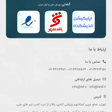
کشتی
ورزش ملی و اول ایران
ارتباط با ما
تماس با ما
021-44714158 - 021-44716574 - 021-44714489
ایمیل های ارتباطی
info@iwf.ir - info@iawf.ir
آدرس
تهران، ضلع غربی استادیوم ورزشی آزادی، بالاتر از درب کمپ تیم های ملی،
ساختمان شهید جعفر جنگروی، فدراسیون کشتی جمهوری اسلامی ایران