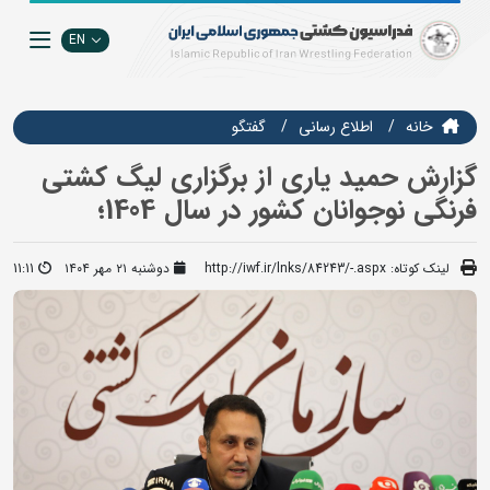
EN
خانه
اطلاع رسانی
گفتگو
گزارش حمید یاری از برگزاری لیگ کشتی
فرنگی نوجوانان کشور در سال 1404؛
لینک کوتاه:
http://iwf.ir/lnks/84243/-.aspx
دوشنبه ۲۱ مهر ۱۴۰۴
11:11