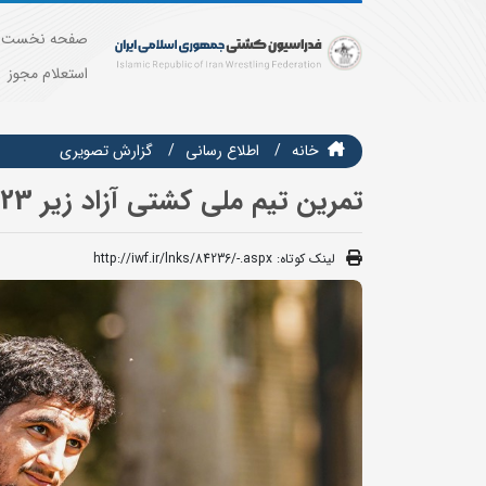
صفحه نخست
استعلام مجوز
خانه
اطلاع رسانی
گزارش تصويري
تمرین تیم ملی کشتی آزاد زیر 23 سال (گزارش تصویری)
لینک کوتاه:
http://iwf.ir/lnks/84236/-.aspx