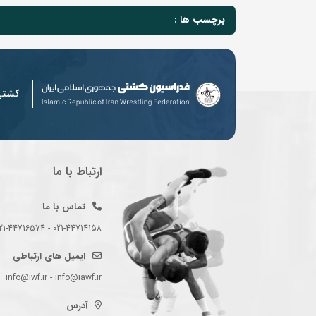
برچسب ها :
کشت
ارتباط با ما
تماس با ما
021-44714158 - 021-44716574 - 021-44714489
ایمیل های ارتباطی
info@iwf.ir - info@iawf.ir
آدرس