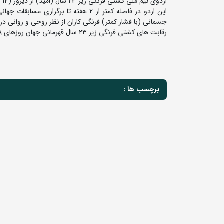
اردوی تیم ملی کشتی فرنگی زیر 23 سال (امید) از دیروز (14 مهرماه) در شهر نور استان مازندران آغاز شده و به مدت 4 روز ادامه خواهد داشت.
این اردو در فاصله کمتر از 2 هفته تا ب
جسمانی (با فشار کمتر) فرنگی کاران از نظر روحی و روانی در ش
رقابت های کشتی فرنگی زیر 23 سال قهرمانی جهان روزهای 28 لغایت 30 مهرماه در شهر نوی ساد کشور صربستان برگزار می شود.
برچسب ها :