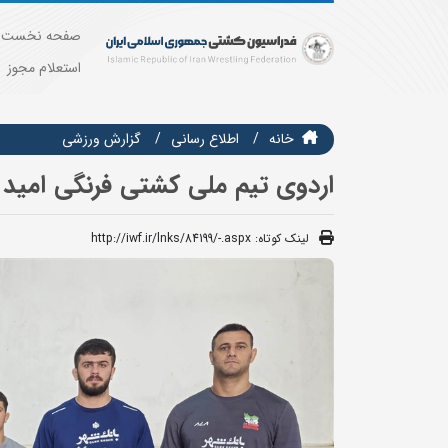
صفحه نخست
استعلام مجوز
خانه
اطلاع رسانی
گزارش ورزشی
اردوی تیم ملی کشتی فرنگی امید 
لینک کوتاه:
http://iwf.ir/lnks/84199/-.aspx