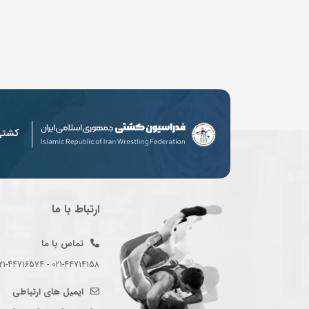
کشت
ارتباط با ما
تماس با ما
021-44714158 - 021-44716574 - 021-44714489
ایمیل های ارتباطی