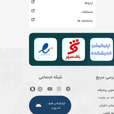
اردوها
مسابقات
بخشنامه ها
رسی سریع
شبکه اجتماعی
وی پیشرفته
غات در سایت
اپلیکیشن فیتو ـ
یشن داوران
اندروید
یتو کشتی