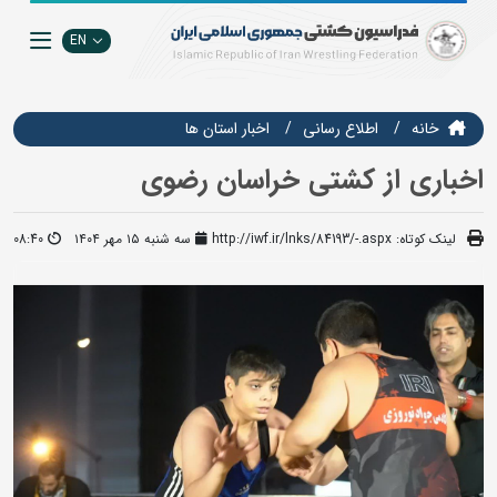
EN
خانه
اطلاع رسانی
اخبار استان ها
اخباری از کشتی خراسان رضوی
لینک کوتاه:
http://iwf.ir/lnks/84193/-.aspx
سه شنبه ۱۵ مهر ۱۴۰۴
08:40