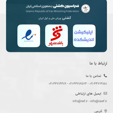
کشتی
ورزش ملی و اول ایران
ارتباط با ما
تماس با ما
021-44714158 - 021-44716574 - 021-44714489
ایمیل های ارتباطی
info@iwf.ir - info@iawf.ir
آدرس