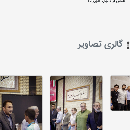
عکس از دانیال امیرزاده
گالری تصاویر