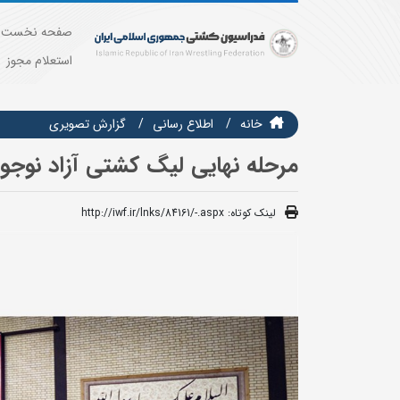
صفحه نخست
استعلام مجوز
خانه
اطلاع رسانی
گزارش تصويري
مرحله نهایی لیگ کشتی آزاد نوجو
لینک کوتاه:
http://iwf.ir/lnks/84161/-.aspx