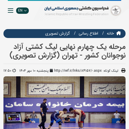
EN
خانه
اطلاع رسانی
گزارش تصويري
مرحله یک چهارم نهایی لیگ کشتی آزاد
نوجوانان کشور - تهران (گزارش تصویری)
لینک کوتاه:
http://iwf.ir/lnks/84157/-.aspx
پنجشنبه ۱۰ مهر ۱۴۰۴
17:50