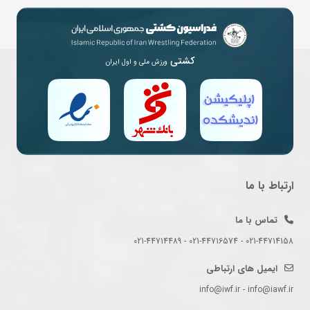
کشتی
ورزش ملی و اول ایران
ارتباط با ما
تماس با ما
021-44714158 - 021-44716574 - 021-44714489
ایمیل های ارتباطی
info@iwf.ir - info@iawf.ir