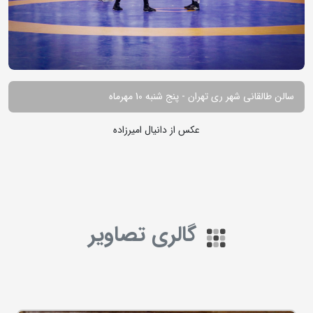
سالن طالقانی شهر ری تهران - پنج شنبه 10 مهرماه
عکس از دانیال امیرزاده
گالری تصاویر