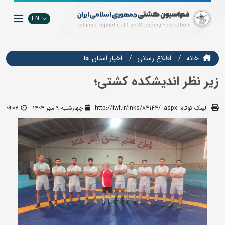
EN
خانه
اطلاع رسانی
اخبار استان ها
زیر نظر اندیشکده کشتی؛
لینک کوتاه:
http://iwf.ir/lnks/84144/-.aspx
چهارشنبه ۹ مهر ۱۴۰۴
09:07