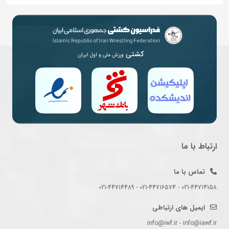
کشتی
ورزش ملی و اول ایران
ارتباط با ما
تماس با ما
021-44714158 - 021-44716574 - 021-44714489
ایمیل های ارتباطی
info@iwf.ir - info@iawf.ir