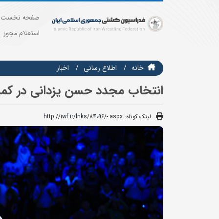
صفحه نخست
استعلام مجوز
خانه
اطلاع رسانی
اخبار
انتخاب مجدد حسن یزدانی در کمی
لینک کوتاه:
http://iwf.ir/lnks/84096/-.aspx