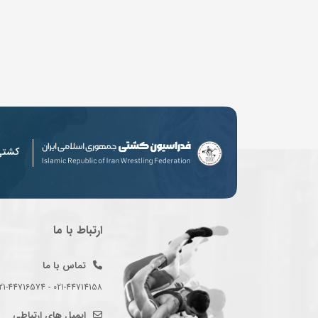
کشت
ارتباط با ما
تماس با ما
021-44714158 - 021-44716574 - 021-44714489
ایمیل های ارتباطی