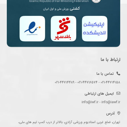
کشتی
ورزش ملی و اول ایران
ارتباط با ما
تماس با ما
021-44714158 - 021-44716574 - 021-44714489
ایمیل های ارتباطی
info@iwf.ir - info@iawf.ir
آدرس
تهران، ضلع غربی استادیوم ورزشی آزادی، بالاتر از درب کمپ تیم های ملی،