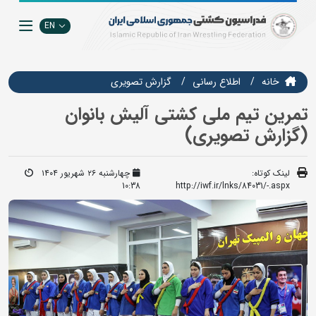
EN
خانه
اطلاع رسانی
گزارش تصويري
تمرین تیم ملی کشتی آلیش بانوان
(گزارش تصویری)
لینک کوتاه:
چهارشنبه ۲۶ شهریور ۱۴۰۴
10:38
http://iwf.ir/lnks/84031/-.aspx