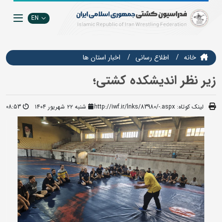
EN
خانه
اطلاع رسانی
اخبار استان ها
زیر نظر اندیشکده کشتی؛
لینک کوتاه:
http://iwf.ir/lnks/83980/-.aspx
شنبه ۲۲ شهریور ۱۴۰۴
08:53