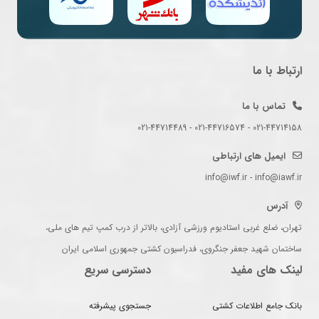
ارتباط با ما
تماس با ما
021-44714158 - 021-44716574 - 021-44714489
ایمیل های ارتباطی
info@iwf.ir - info@iawf.ir
آدرس
تهران، ضلع غربی استادیوم ورزشی آزادی، بالاتر از درب کمپ تیم های ملی،
ساختمان شهید جعفر جنگروی، فدراسیون کشتی جمهوری اسلامی ایران
لینک های مفید
دسترسی سریع
بانک جامع اطلاعات کشتی
جستجوی پیشرفته