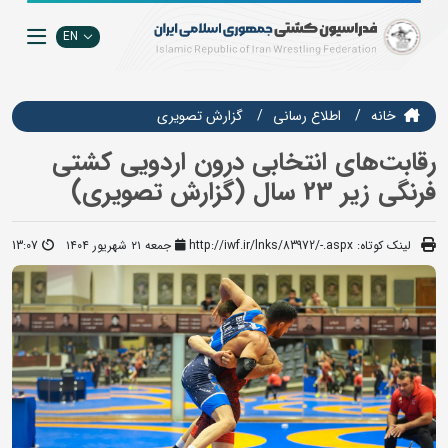
EN
خانه
اطلاع رسانی
گزارش تصويري
رقابت‌های انتخابی درون اردویی کشتی
فرنگی زیر 23 سال (گزارش تصویری)
لینک کوتاه:
http://iwf.ir/lnks/83972/-.aspx
جمعه ۲۱ شهریور ۱۴۰۴
13:07