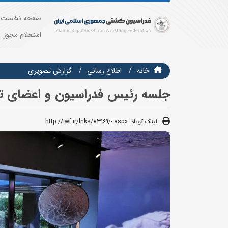
صفحه نخست
استعلام مجوز
خانه
اطلاع رسانی
گزارش تصويري
جلسه رئیس فدراسیون و اعضای تی
لینک کوتاه:
http://iwf.ir/lnks/83969/-.aspx