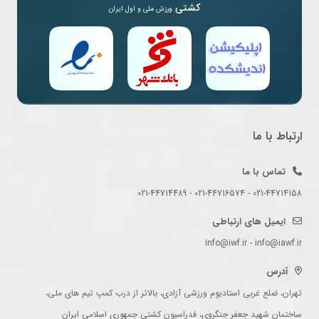
کشتی
ورزش ملی و اول ایران
ارتباط با ما
تماس با ما
021-44714158 - 021-44716574 - 021-44714489
ایمیل های ارتباطی
info@iwf.ir - info@iawf.ir
آدرس
تهران، ضلع غربی استادیوم ورزشی آزادی، بالاتر از درب کمپ تیم های ملی،
ساختمان شهید جعفر جنگروی، فدراسیون کشتی جمهوری اسلامی ایران