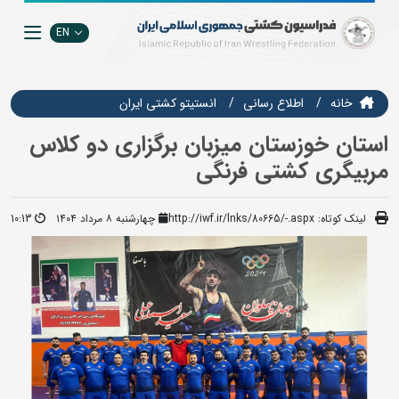
EN
خانه
اطلاع رسانی
انستيتو كشتي ايران
استان خوزستان میزبان برگزاری دو کلاس
مربیگری کشتی فرنگی
لینک کوتاه:
http://iwf.ir/lnks/80665/-.aspx
چهارشنبه ۸ مرداد ۱۴۰۴
10:13