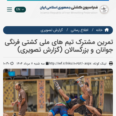
EN
خانه
اطلاع رسانی
گزارش تصويري
تمرین مشترک تیم های ملی کشتی فرنگی
جوانان و بزرگسالان (گزارش تصویری)
لینک کوتاه:
http://iwf.ir/lnks/80652/-.aspx
سه شنبه ۷ مرداد ۱۴۰۴
10:30