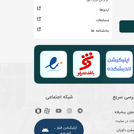
اردوها
مسابقات
بخشنامه ها
رسی سریع
شبکه اجتماعی
وی پیشرفته
غات در سایت
اپلیکیشن فیتو ـ
یشن داوران
اندروید