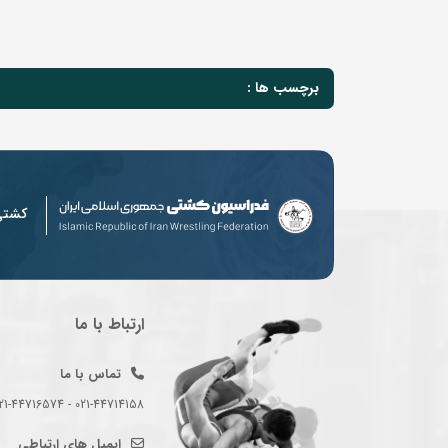
برچسب ها :
کشت
ارتباط با ما
تماس با ما
021-44714158 - 021-44716574 - 021-44714489
ایمیل های ارتباطی