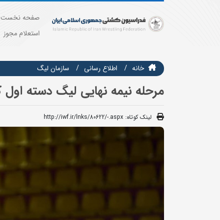
صفحه نخست
استعلام مجوز
خانه
اطلاع رسانی
سازمان ليگ
مرحله نیمه نهایی لیگ دسته اول کشتی آز
لینک کوتاه:
http://iwf.ir/lnks/80622/-.aspx