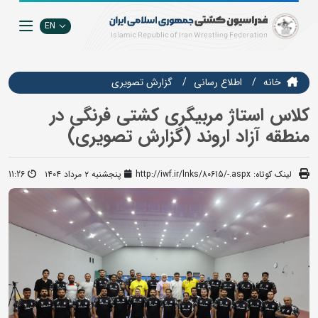
EN
خانه
اطلاع رسانی
گزارش تصويري
کلاس استاژ مربیگری کشتی فرنگی در
منطقه آزاد اروند (گزارش تصویری)
لینک کوتاه:
http://iwf.ir/lnks/80615/-.aspx
پنجشنبه ۲ مرداد ۱۴۰۴
11:26