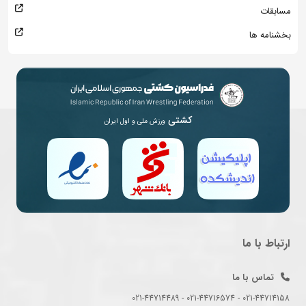
مسابقات
بخشنامه ها
کشتی
ورزش ملی و اول ایران
ارتباط با ما
تماس با ما
021-44714158 - 021-44716574 - 021-44714489