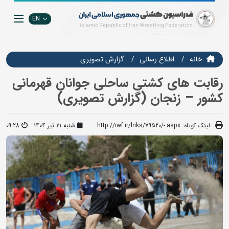
EN
خانه
اطلاع رسانی
گزارش تصويري
رقابت های کشتی ساحلی جوانان قهرمانی
کشور – زنجان (گزارش تصویری)
لینک کوتاه:
http://iwf.ir/lnks/79520/-.aspx
شنبه ۲۱ تیر ۱۴۰۴
09:28