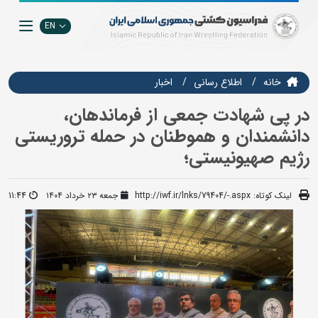
EN
خانه
اطلاع رسانی
اخبار
در پی شهادت جمعی از فرماندهان،
دانشمندان و هموطنان در حمله تروریستی
رژیم صهیونیستی؛
لینک کوتاه:
http://iwf.ir/lnks/79404/-.aspx
جمعه ۲۳ خرداد ۱۴۰۴
11:44