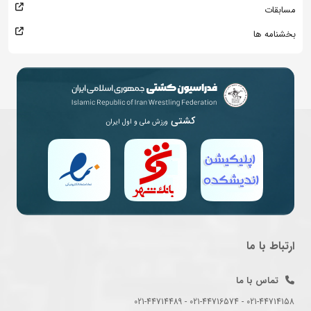
مسابقات
بخشنامه ها
کشتی
ورزش ملی و اول ایران
ارتباط با ما
تماس با ما
021-44714158 - 021-44716574 - 021-44714489