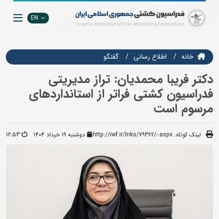
EN
خانه
اطلاع رسانی
گفتگو
دکتر فریبا محمدیان: تراز مدیریتی
فدراسیون کشتی فراتر از استانداردهای
مرسوم است
لینک کوتاه:
http://iwf.ir/lnks/79362/-.aspx
دوشنبه ۱۹ خرداد ۱۴۰۴
12:53