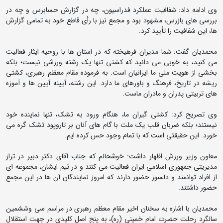
وی ادامه داد: شفافیت عملکرد فدراسیون، چه در گزارش حسابرس و چه در
بررسی های بازرس، مشهود بود و مجمع نیز با رأی قاطع خود به تمامی گزارش
ها، این شفافیت را تأیید کرد.
محمدیان گفت: شما مدیران فرهیخته که در استان ها با روحیه ایثار فعالیت
می کنید، به خوبی می دانید که کشتی تنها یک رشته ورزشی نیست؛ بلکه
بخشی از هویت ملی ما ایرانیان است. به فرموده مقام معظم رهبری، کشتی
ریشه در تاریخ، فرهنگ و باورهای ما دارد. این رشته، آیینه آیین ها و آموزه
های تربیتی پدران و مادران ماست.
وی تصریح کرد: کشتی گیران ما، هنگام ورود به تشک، تنها نماینده خود
نیستند؛ بلکه ضربان قلب یک ملت با گام های آنان بر تاروپود تشک گره می
خورد. این حقیقتی است که با تمام وجود حس کرده ایم.
معاون وزیر ورزش اظهار داشت: خوشحالم که جناب آقای دکتر دبیر در تراز
مدیریتی جمهوری اسلامی ایران فعالیت می کنند و در تیم ایشان، مجموعه ای
از افراد توانمند و دلسوز حضور دارند که امروز نمایندگان آن ها در این مجمع
حضور داشتند.
محمدیان با اشاره به سخنان اخیر مقام معظم رهبری در مراسم سی وششمین
سالگرد رحلت حضرت امام خمینی (ره)، به پنج اصل کلیدی در جهت استقلال