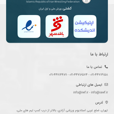
کشتی
ورزش ملی و اول ایران
ارتباط با ما
تماس با ما
021-44714158 - 021-44716574 - 021-44714489
ایمیل های ارتباطی
info@iwf.ir - info@iawf.ir
آدرس
تهران، ضلع غربی استادیوم ورزشی آزادی، بالاتر از درب کمپ تیم های ملی،