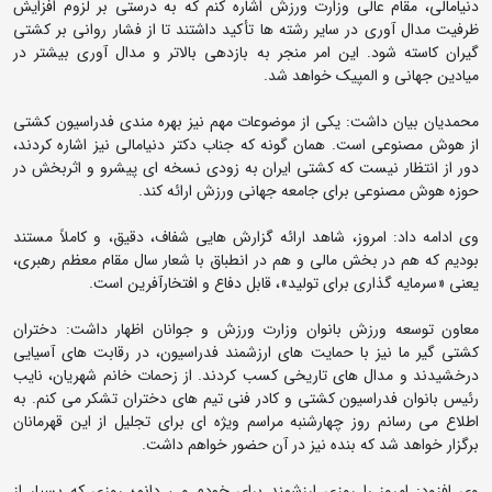
دنیامالی، مقام عالی وزارت ورزش اشاره کنم که به درستی بر لزوم افزایش
ظرفیت مدال آوری در سایر رشته ها تأکید داشتند تا از فشار روانی بر کشتی
گیران کاسته شود. این امر منجر به بازدهی بالاتر و مدال آوری بیشتر در
میادین جهانی و المپیک خواهد شد.
محمدیان بیان داشت: یکی از موضوعات مهم نیز بهره مندی فدراسیون کشتی
از هوش مصنوعی است. همان گونه که جناب دکتر دنیامالی نیز اشاره کردند،
دور از انتظار نیست که کشتی ایران به زودی نسخه ای پیشرو و اثربخش در
حوزه هوش مصنوعی برای جامعه جهانی ورزش ارائه کند.
وی ادامه داد: امروز، شاهد ارائه گزارش هایی شفاف، دقیق، و کاملاً مستند
بودیم که هم در بخش مالی و هم در انطباق با شعار سال مقام معظم رهبری،
یعنی «سرمایه گذاری برای تولید»، قابل دفاع و افتخارآفرین است.
معاون توسعه ورزش بانوان وزارت ورزش و جوانان اظهار داشت: دختران
کشتی گیر ما نیز با حمایت های ارزشمند فدراسیون، در رقابت های آسیایی
درخشیدند و مدال های تاریخی کسب کردند. از زحمات خانم شهریان، نایب
رئیس بانوان فدراسیون کشتی و کادر فنی تیم های دختران تشکر می کنم. به
اطلاع می رسانم روز چهارشنبه مراسم ویژه ای برای تجلیل از این قهرمانان
برگزار خواهد شد که بنده نیز در آن حضور خواهم داشت.
وی افزود: امروز را روزی ارزشمند برای خودم می دانم؛ روزی که بسیار از