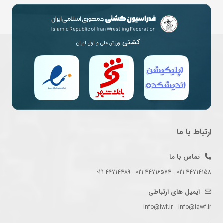
کشتی
ورزش ملی و اول ایران
ارتباط با ما
تماس با ما
021-44714158 - 021-44716574 - 021-44714489
ایمیل های ارتباطی
info@iwf.ir - info@iawf.ir