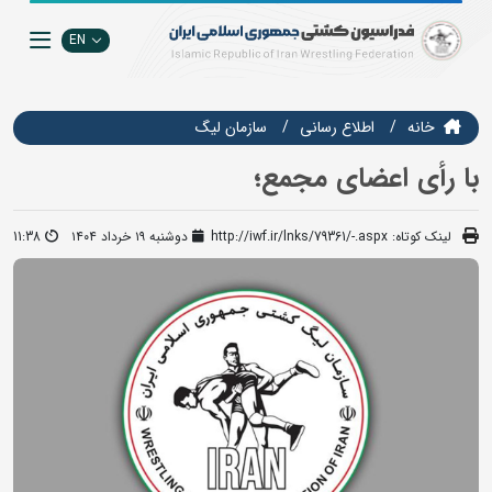
EN
خانه
اطلاع رسانی
سازمان ليگ
با رأی اعضای مجمع؛
لینک کوتاه:
http://iwf.ir/lnks/79361/-.aspx
دوشنبه ۱۹ خرداد ۱۴۰۴
11:38