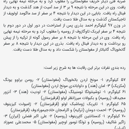
ضربه فنی دیگر حریف مغولستانی را مغلوب کرد و به مرحله نیمه نهایی راه
یافت. وی در این مرحله با نتیجه 9 بر 3 از سد آمیت از هند گذشت و به دیدار
فینال راه یافت. بابایی در این دیدار با نتیجه 4 بر صفر از سد ماگومد اولویف از
تاجیکستان گذشت و به مدال طلا دست یافت.
در وزن 97 کیلوگرم احمد بذری پس از استراحت در دور اول در دور دوم با
نتیجه 4 بر صفر ایربک تاوگازوف از روسیه را مغلوب کرد و به مرحله نیمه نهایی
راه یافت. وی در این مرحله با نتیجه 8 بر صفر رسول گونه از ترکیه را از پیش
رو برداشت و به دیدار فینال راه یافت. بذری در این دیدار با نتیجه 8 بر صفر
گانخویاگ گانباتار از مغولستان را شکست داد و به مدال طلا دست یافت.
رده بندی نفرات برتر این رقابت ها به شرح زیر است:
57 کیلوگرم: 1- مونخ اردن باتخویاگ (مغولستان) 2- رومن براوو یونگ
(مکزیک) 3- امان (هند) و داواباندی مونخ اردن (مغولستان)
61 کیلوگرم: 1- توشینتولگا تومنبیلگ (مغولستان) 2- اودیت (هند) 3- آنزور
مجیداف (روسیه) و بکبولات میرزانظر اولو (قرقیزستان)
65 کیلوگرم: 1- تایربک ژوماشبک اولو (قرقیزستان) 2- ژامبولت کیزینوف
(روسیه) 3- احمت دومان (ترکیه) و اکرامجان خادجیمورادوف (قرقیزستان)
70 کیلوگرم: 1- کنستانتین کاپرینوف (روسیه) 2- علی اکبر فضلی (ایران) 3-
زاگیر شاکیف (روسیه) و تولگا تومور اوچیر (مغولستان) 5- محمدعلی عموزاد
(ایران)