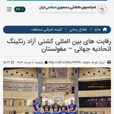
EN
خانه
اطلاع رسانی
كميته اجرائي مسابقات
رقابت های بین المللی کشتی آزاد رنکینگ
اتحادیه جهانی – مغولستان
لینک کوتاه:
http://iwf.ir/lnks/79294/-.aspx
یکشنبه ۱۱ خرداد ۱۴۰۴
15:22