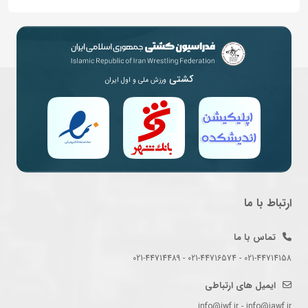
کشتی
ورزش ملی و اول ایران
ارتباط با ما
تماس با ما
021-44714158 - 021-44716574 - 021-44714489
ایمیل های ارتباطی
info@iwf.ir - info@iawf.ir