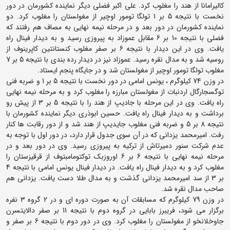
کالیرامانا از هند را مغلوب کرد. علی اکبر فضلی دیگر نماینده کشورمان در دور
نخست با نتیجه 5 بر 1 تولگا تومور اوچیر از مغولستان را مغلوب کرد. دو
نماینده کشورمان در دور بعد و در مرحله نیمه نهایی به مصاف هم رفتند که
فضلی با نتیجه 10 بر 6 مقابل عموزاد به پیروزی رسید و به دیدار فینال راه
یافت. وی در این دیدار با نتیجه 6 بر صفر مغلوب کنستانتین کاپرینوف از
روسیه شد و به مدال نقره رسید. عموزاد نیز در دیدار رده بندی با نتیجه 5 بر 7
مغلوب تولگا تومور اوچیر از مغولستان شد و در جایگاه پنجم ایستاد.
در وزن 74 کیلوگرم ، یونس امامی در دور نخست با نتیجه 5 بر 1 و ضربه فنی
توگسجارگال اردنبات از مغولستان مبارزه را مغلوب کرد و به مرحله نیمه نهایی
راه یافت. وی در این مرحله با جادیپ از هند را با نتیجه 5 بر 3 از پیش رو
برداشت و به دیدار فینال راه یافت. حسین ابوذری دیگر نماینده کشورمان با
نتیجه 8 بر 5 و ضربه فنی مغلوب جایدیپ از هند شد و از دور رقابت ها کنار
رفت. امیرمحمد یزدانی که در آن سوی جدول قرار دارد، در دور اول با توجه به
عدم شرکت سنور دمیرتاش از ترکیه به پیروزی رسید. وی در دور بعد و در
مرحله نیمه نهایی با نتیجه 6 بر 6 اوروزبک توکتومامبتوف از قرقیزستان را
مغلوب کرد و به دیدار فینال راه یافت. در دیدار فینال یونس امامی با نتیجه 4
بر 3 از سد امیرمحمد یزدانی گذشت و به مدال طلا دست یافت. یزدانی هم
صاحب مدال نقره شد.
در وزن 79 کیلوگرم که مسابقات آن به صورت دوره ای و در 2 گروه 3 نفره
برگزار می شود، فریبرز بابایی در گروه دوم با نتیجه 11 بر صفر دالایتسرن
جاوخلانخو از مغولستان را مغلوب کرد. وی در دور دوم با نتیجه 6 بر صفر و