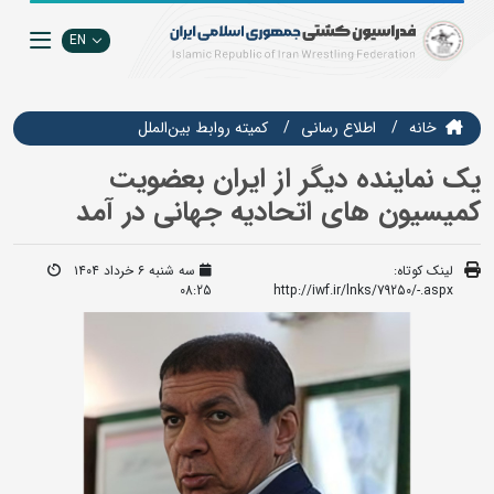
EN
خانه
اطلاع رسانی
كميته روابط بين‌الملل
یک نماینده دیگر از ایران بعضویت
کمیسیون های اتحادیه جهانی در آمد
لینک کوتاه:
سه شنبه ۶ خرداد ۱۴۰۴
08:25
http://iwf.ir/lnks/79250/-.aspx