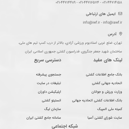
021-44714158 - 021-44716574 - 021-44714489
ایمیل های ارتباطی
info@iwf.ir - info@iawf.ir
آدرس
تهران، ضلع غربی استادیوم ورزشی آزادی، بالاتر از درب کمپ تیم های ملی،
ساختمان شهید جعفر جنگروی، فدراسیون کشتی جمهوری اسلامی ایران
لینک های مفید
دسترسی سریع
بانک جامع اطلاعات کشتی
جستجوی پیشرفته
اتحادیه جهانی کشتی
تبلیغات در سایت
وزارت ورزش و جوانان
اپلیکیشن داوران
بانک اطلاعات کشتی اتحادیه جهانی
انستیتو کشتی
کمیته ملی المپیک
سازمان لیگ
سایت شورای کشتی آسیا
سامانه جامع کشتی ایران
شبکه اجتماعی