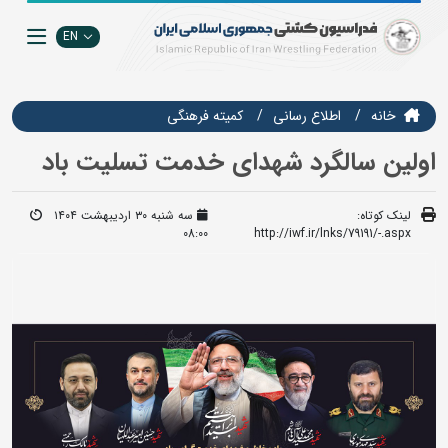
EN
خانه
اطلاع رسانی
كميته فرهنگي
اولین سالگرد شهدای خدمت تسلیت باد
لینک کوتاه:
سه شنبه ۳۰ اردیبهشت ۱۴۰۴
08:00
http://iwf.ir/lnks/79191/-.aspx