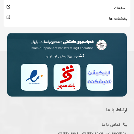
مسابقات
بخشنامه ها
کشتی
ورزش ملی و اول ایران
ارتباط با ما
تماس با ما
021-44714158 - 021-44716574 - 021-44714489