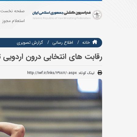
صفحه نخست
استعلام مجوز
خانه
اطلاع رسانی
گزارش تصويري
رقابت های انتخابی درون اردویی 
لینک کوتاه:
http://iwf.ir/lnks/79187/-.aspx