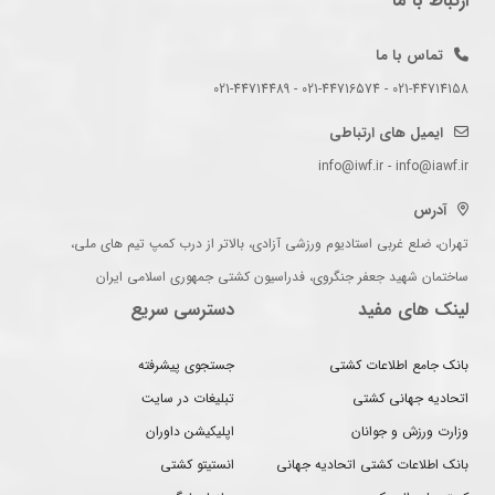
ارتباط با ما
تماس با ما
021-44714158 - 021-44716574 - 021-44714489
ایمیل های ارتباطی
info@iwf.ir - info@iawf.ir
آدرس
تهران، ضلع غربی استادیوم ورزشی آزادی، بالاتر از درب کمپ تیم های ملی،
ساختمان شهید جعفر جنگروی، فدراسیون کشتی جمهوری اسلامی ایران
لینک های مفید
دسترسی سریع
بانک جامع اطلاعات کشتی
جستجوی پیشرفته
اتحادیه جهانی کشتی
تبلیغات در سایت
وزارت ورزش و جوانان
اپلیکیشن داوران
بانک اطلاعات کشتی اتحادیه جهانی
انستیتو کشتی