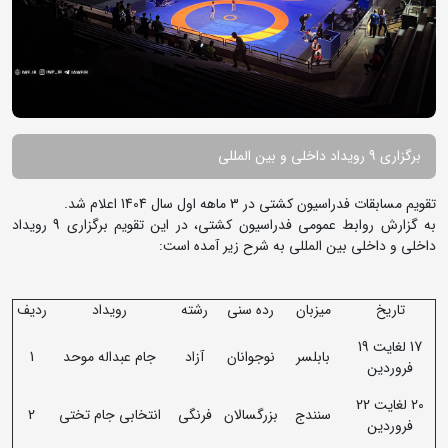
برگزاری 9 رویداد داخلی و بین المللی
تقویم مسابقات فدراسیون کشتی در 3 ماهه اول سال 1404 اعلام شد.
به گزارش روابط عمومی فدراسیون کشتی، در این تقویم برگزاری 9 رویداد
داخلی و داخلی بین المللی به شرح زیر آمده است:
تاریخ
میزبان
رده سنی
رشته
رویداد
ردیف
17 لغایت 19
بابلسر
نوجوانان
آزاد
جام عبداله موحد
1
فروردین
20 لغایت 22
سنندج
بزرگسالان
فرنگی
انتخابی جام تختی
2
فروردین