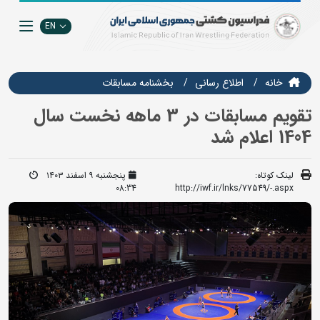
EN
خانه
اطلاع رسانی
بخشنامه مسابقات
تقویم مسابقات در 3 ماهه نخست سال
1404 اعلام شد
لینک کوتاه:
پنجشنبه ۹ اسفند ۱۴۰۳
08:34
http://iwf.ir/lnks/77549/-.aspx