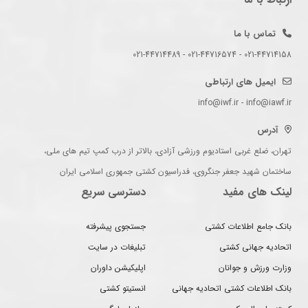
تماس با ما
021-44714158 - 021-44716574 - 021-44714489
ایمیل های ارتباطی
info@iwf.ir - info@iawf.ir
آدرس
تهران، ضلع غربی استادیوم ورزشی آزادی، بالاتر از درب کمپ تیم های ملی،
ساختمان شهید جعفر جنگروی، فدراسیون کشتی جمهوری اسلامی ایران
لینک های مفید
دسترسی سریع
بانک جامع اطلاعات کشتی
جستجوی پیشرفته
اتحادیه جهانی کشتی
تبلیغات در سایت
وزارت ورزش و جوانان
اپلیکیشن داوران
بانک اطلاعات کشتی اتحادیه جهانی
انستیتو کشتی