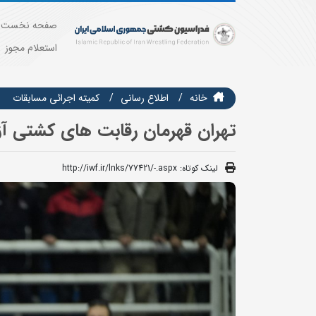
صفحه نخست
استعلام مجوز
خانه
اطلاع رسانی
كميته اجرائي مسابقات
تهران قهرمان رقابت های کشتی آز
لینک کوتاه:
http://iwf.ir/lnks/77421/-.aspx