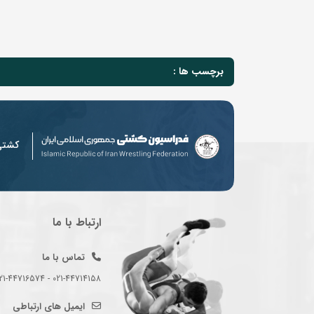
برچسب ها :
کشت
ارتباط با ما
تماس با ما
021-44714158 - 021-44716574 - 021-44714489
ایمیل های ارتباطی