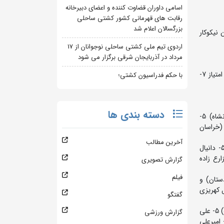
اسامی داوران قضاوت کننده و اعضای دبیرخانه
رقابت های قهرمانی کشور کشتی ساحلی
بزرگسالان اعلام شد
نیکوکار
اردوی تیم ملی کشتی ساحلی نوجوانان از 17
مرداد در آذربایجان شرقی برگزار می شود
رده بندی تیمی: 1- تهران 161 امتیاز 2- خراسان رضوی 137 امتیاز 3- مازندران 104 امتیاز 4- توابع تهران 89 امتیاز 5- همدان 75 امتیاز 6- البرز 68 امتیاز 7-
با حکم فدراسیون کشتی؛
دسته بندی ها
45 کیلوگرم: 1- پارسا طهماسبی (مازندران) 2- امیرعلی راغب فاز (خراسان رضوی) 3- امیرعلی صادقیان (قزوین) و امیرسامان سپهر (کرمانشاه) 5-
 (همدان) 9- محمدرسول تقی زاده (خراسان
آخرین مطالب
48 کیلوگرم: 1- سینا بوستانی (خراسان رضوی) 2- متین کتولی (گلستان) 3- یاسین جمعه (تاوبع تهران) و بنیامین آشفته (خراسان رضوی) 5- دانیال
زه (مازندران) 9- علی زارع (آذربایجان شرقی) 10- ارسلان زارع زاده
گزارش تصویری
فیلم
راسان رضوی) 5- بنیامین سوری (کردستان) و
بانپور (مازندران) 9- امیرحسین فضلعلی (کرمان) 10- ابوالفضل کهریزی
گفتگو
55 کیلوگرم: 1- یاسین زارع زاده (خراسان رضوی) 2- علی اکبر حسینی (مازندران) 3- امیرمحمد کوهستانی (گلستان) و امیرعباس رمضانی (سهمیه) 5- علی
گزارش ورزشی
ایی نیا (کرمان) و امید هستانی (قم) 7- امیرحسین عباسی (تهران) 8- ابوالفضل قاسمی (لرستان) 9- محمد اسدی (اصفهان) 10- امیرعلی