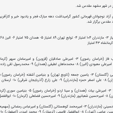
ور در شهر مشهد مقدس شد.
د نوجوانان قهرمانی کشور گرامیداشت دهه مبارک فجر و یادبود خیر و کارآفرین 
محمدامین نادری (اردبیل) و شایان قاید رحمتی (اصفهان) 7- امیرعلی معبودی (البرز) 8- محمدماهان لطیفی
صفری (همدان) و نیما آبی (البرز) 7- حمیدرضا صفری (تهران) 8- علی اصغر حم
51 کیلوگرم: 1- آرمان الهی (سهمیه) 2- کامران مرادی (تهران9 3- امیرعلی بیات (همدان) و سینا اردو (خ
امیرحسین عبدلی (اردبیل) 7- امیرحسین صابری نژاد (اصفهان) 8- امیرحسین شع
اصغر مصطف