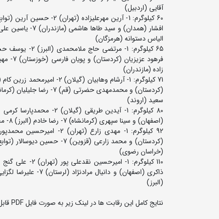
آقایی (اردبیل)
الیاس دستوانه (هرمزگان)
زاده (مازندران)
سعید (اروند)
(اصفهان) و سینا سپهری (کرمانشاه) 7- رضا خادم (البرز) 8- محمدرضا خازن (گلستان) 9- مهدی شفیعی (کرمان) 10- آلان دهقان (کردستان)
(خراسان رضوی)
(البرز)
نتایج کامل این رقابت ها در لینک زیر به صورت فایل PDF قابل دریافت است: