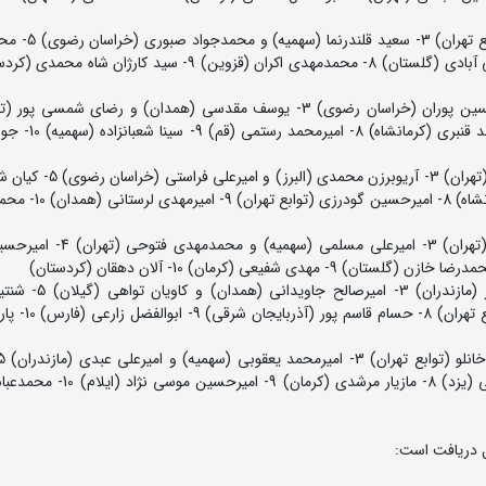
60 کیلوگرم: 1- آرین مهرعلیزاده (تهران) 2- حسی
فرهود عزیزیان (کردستان) و پویان فارسی (خوزستان) 7
71 کیلوگرم: 1- آرشام وهابیان (گیلان) 2- امیرمحمد زرین کام (تهران) 
(کردستان) و محمدمهدی حضرتی (قم) 7- رضا جلیلیان (کرمان
80 کیلوگرم: 1- آیدین طریقی (گیلان) 2- محمدپارسا کرمی (تهران) 3- امیرع
92 کیلوگرم: 1- مهدی زارع (تهران) 2- امیرحسین محمدپور (
(کردستان) و محمد زارعی (قزوین) 7- حسین دیوس
ذاکری (اصفهان) و دانیال مرادنژاد (لرستان) 7- علیرضا لگزایی (یزد) 8- مازیار 