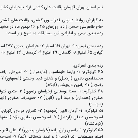
تیم استان تهران قهرمان رقابت های کشتی آزاد نوجوانان کش
به گزارش روابط عمومی فدراسیون کشتی، رقابت های کشتی آزا
حاج طاهرعلی حسن زاده، روزهای 25 و 26 بهمن ماه در مشهد مقدس برگزار شد.
رده بندی تیمی و انفرادی این مسابقات به شرح زیر است:
گیلان 65 امتیاز 8- گلستان 49 امتیاز 9- کردستان 46 امتیاز 10- کرمانشاه 43 امتیاز
رده بندی انفرادی:
رضوی) 10- رامین درویشی (ایلام)
(سهمیه)
(کرمانشاه)