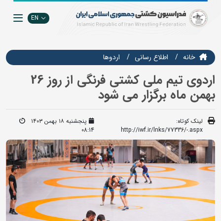
EN
خانه
اطلاع رسانی
اردوها
اردوی تیم ملی کشتی فرنگی از روز 26
بهمن ماه برگزار می شود
لینک کوتاه:
پنجشنبه ۱۸ بهمن ۱۴۰۳
08:14
http://iwf.ir/lnks/77336/-.aspx