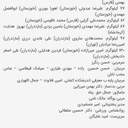
بهمنی (فارس)
77 کیلوگرم: علیرضا عبدولی (خوزستان) اهورا بویری (خوزستان) ابوالفضل
مهمدی (خوزستان)
82 کیلوگرم: محمدعلی گرایی (فارس) محمد ناقوسی (خوزستان)
87 کیلوگرم: علیرضا مهمدی (خوزستان) یاسین یزدی (مازندران) بهروز هدایت
(کرمانشاه)
97 کیلوگرم: محمدهادی ساروی (مازندران) علی عابدی درزی (مازندران)
امیرررضا مرادیان (تهران)
130 کیلوگرم: امین میرزازاده (خوزستان) فردین هدایتی (مازندران) علی اصغر
دادبخش (مازندران)
سرمربی: حسن رنگرز
مربیان: حسن حسین زاده – مهدی علیاری – سیامک قیطاسی – عباس
محب تاش
مربیان پایه ب معرفی اندیشکده کشتی: امین قلاوند – جمال اللهیاری
مربی بدنساز: دکتر بهمن میرزایی
ماساژور: جمال حق پناه
مربی یوگاه: مالک نامی
مدیر پشتیبانی: امیر جمشیدی
روانشناس ورزشی: دکتر حسین سلطانی
سرپرست: امید شایگان