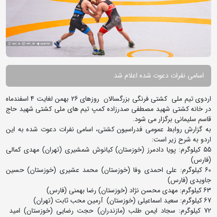
اسامی نفرات دعوت شده اعلام شد
اردوی تیم ملی کشتی فرنگی بزرگسالان روزهای 26 بهمن لغایت 4 اسفندماه
در خانه کشتی شهید مصطفی صدرزاده کمپ تیم های ملی کشتی شهید حاج
قاسم سلیمانی برگزار می شود.
به گزارش روابط عمومی فدراسیون کشتی، اسامی نفرات دعوت شده به این
اردو به شرح زیر است:
55 کیلوگرم: پویا دادمرز (خوزستان) کیانوش شمشیری (تهران) مهدی کمالی
(فارس)
60 کیلوگرم: علی احمدی وفا (خوزستان) محمد عشیری (خوزستان) حسین
جاویدی (فارس)
63 کیلوگرم: مهدی محسن نژاد (خوزستان) رضا بهمنی (فارس)
67 کیلوگرم: سعید اسماعیلی (خوزستان) آرمین محب ثابت (تهران)
72 کیلوگرم: سجاد ایمن طلب (مازندران) حجت رضایی (خوزستان) امید