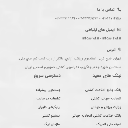
تماس با ما
021-44714158 - 021-44716574 - 021-44714489
ایمیل های ارتباطی
info@iwf.ir - info@iawf.ir
آدرس
تهران، ضلع غربی استادیوم ورزشی آزادی، بالاتر از درب کمپ تیم های ملی،
ساختمان شهید جعفر جنگروی، فدراسیون کشتی جمهوری اسلامی ایران
لینک های مفید
دسترسی سریع
بانک جامع اطلاعات کشتی
جستجوی پیشرفته
اتحادیه جهانی کشتی
تبلیغات در سایت
وزارت ورزش و جوانان
اپلیکیشن داوران
بانک اطلاعات کشتی اتحادیه جهانی
انستیتو کشتی
کمیته ملی المپیک
سازمان لیگ