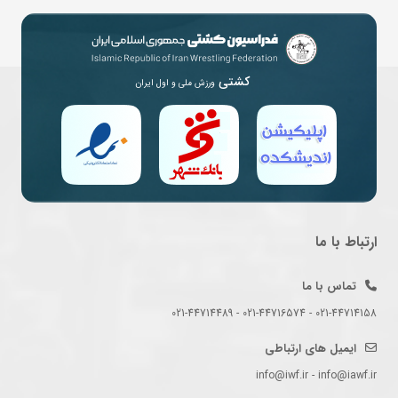
کشتی
ورزش ملی و اول ایران
ارتباط با ما
تماس با ما
021-44714158 - 021-44716574 - 021-44714489
ایمیل های ارتباطی
info@iwf.ir - info@iawf.ir