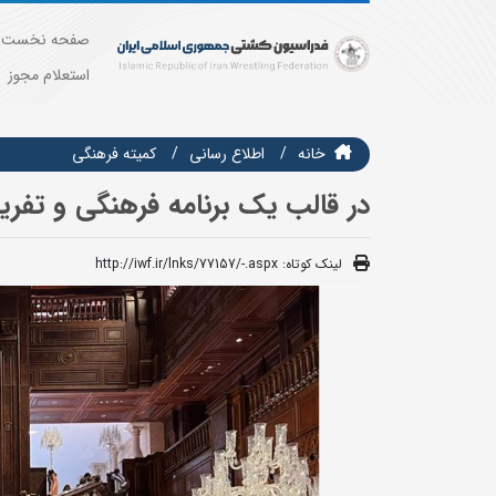
صفحه نخست
استعلام مجوز
خانه
اطلاع رسانی
كميته فرهنگي
در قالب یک برنامه فرهنگی و تفر
لینک کوتاه:
http://iwf.ir/lnks/77157/-.aspx