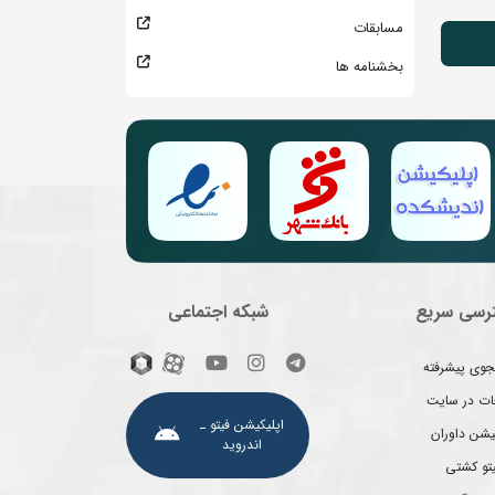
مسابقات
بخشنامه ها
رسی سریع
شبکه اجتماعی
وی پیشرفته
غات در سایت
اپلیکیشن فیتو ـ
یشن داوران
اندروید
یتو کشتی