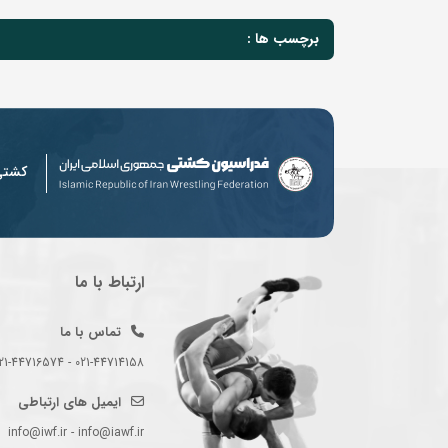
برچسب ها :
کشت
ارتباط با ما
تماس با ما
021-44714158 - 021-44716574 - 021-44714489
ایمیل های ارتباطی
info@iwf.ir - info@iawf.ir