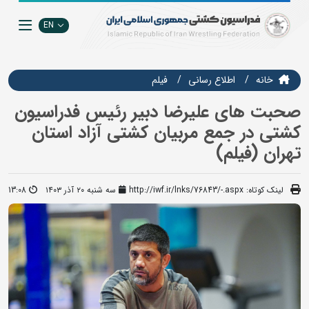
EN
خانه
اطلاع رسانی
فيلم
صحبت های علیرضا دبیر رئیس فدراسیون
کشتی در جمع مربیان کشتی آزاد استان
تهران (فیلم)
لینک کوتاه:
http://iwf.ir/lnks/76843/-.aspx
سه شنبه ۲۰ آذر ۱۴۰۳
13:08