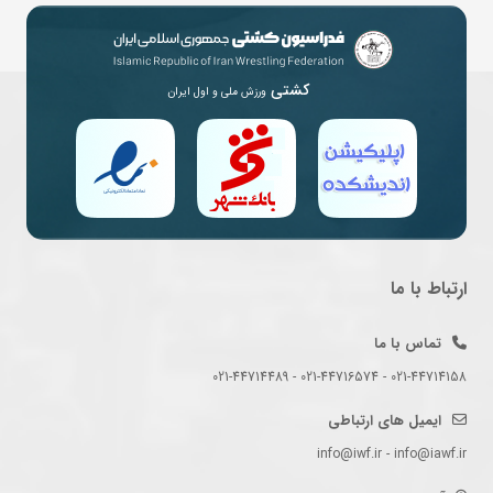
کشتی
ورزش ملی و اول ایران
ارتباط با ما
تماس با ما
021-44714158 - 021-44716574 - 021-44714489
ایمیل های ارتباطی
info@iwf.ir - info@iawf.ir