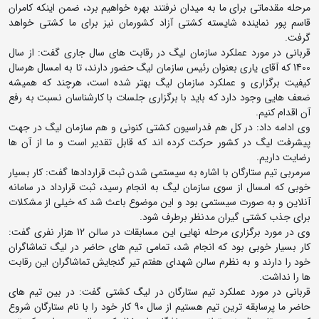
مرحله مقدماتی برای ما به میدان نرفتند بهره خواهیم برد، ضمن اینکه کامران
قاسم پور نماینده شایسته کشتی آزاد کشورمان نیز برای ما کشتی خواهد
گرفت.
قربانی در مورد عملکرد سازمان لیگ در رقابت های سال جاری گفت: از سال
1400 که آقای یاری بعنوان رئیس سازمان لیگ حضور دارند، تا به امسال هرسال
کیفیت برگزاری و عملکرد سازمان لیگ بهتر شده است، هرچند که همیشه
ضعف هایی وجود دارد که باید با برگزاری جلسات با کارشناسان نسبت به رفع
آن اقدام کنیم.
وی ادامه داد: در کل هم فدراسیون کشتی کنونی و هم سازمان لیگ در جهت
پیشرفت لیگ در کشور حرکت کرده اند که قابل تقدیر است و ما از آن ها
رضایت داریم.
سرمربی تیم ستارگان با اشاره به سیستمی شدن ثبت قراردادها گفت: کار بسیار
خوبی که امسال از سوی سازمان لیگ به انجام رسید، ثبت قرارداد در سامانه
آنلاین و به صورت سیستمی بود و این موضوع باعث شد که خیلی از مشکلات
برای جذب کشتی گیران مدنظر برطرف شود.
وی در مورد برگزاری مرحله نهایی این مسابقات در سالن 12 هزار نفری گفت:
کار بسیار خوبی بود که انجام شد، تمامی تیم های حاضر در لیگ تماشاگران
خود را دارند و به نظرم سالن شهدای هفتم تیر گنجایش تماشاگران این رقابت
ها را نداشت.
قربانی در مورد عملکرد تیم ستارگان در لیگ کشتی گفت: در بین تیم های
حاضر ما پرسابقه ترین تیم هستیم از سال 90 کار خود را با نام ستارگان شروع