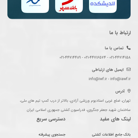
ارتباط با ما
تماس با ما
021-44714158 - 021-44716574 - 021-44714489
ایمیل های ارتباطی
info@iwf.ir - info@iawf.ir
آدرس
تهران، ضلع غربی استادیوم ورزشی آزادی، بالاتر از درب کمپ تیم های ملی،
ساختمان شهید جعفر جنگروی، فدراسیون کشتی جمهوری اسلامی ایران
لینک های مفید
دسترسی سریع
بانک جامع اطلاعات کشتی
جستجوی پیشرفته