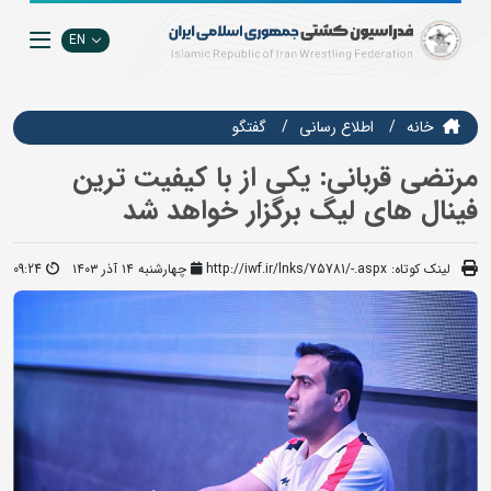
EN
خانه
اطلاع رسانی
گفتگو
مرتضی قربانی: یکی از با کیفیت ترین
فینال های لیگ برگزار خواهد شد
لینک کوتاه:
http://iwf.ir/lnks/75781/-.aspx
چهارشنبه ۱۴ آذر ۱۴۰۳
09:24