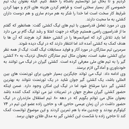
کردیم و تا بحال نیز توانستیم باشگاه را حفظ کنیم. البته بعنوان یک تیم
خصوصی کار بسیار سختی است و فراهم کردن هزینه های لازم و مهیا کردن
شرایط کار سخت است اما خدا را شکر به هم مردم ساری و هم دوست داران
کشتی به ما محبت دارند.
وی در مورد تعامل فدراسیون با تیم های لیگ کشتی گفت: همانطور که گفتم
ما از فدراسیون راضی هستیم چراکه در جهت اعتلا و رشد لیگ گام بر می دارد
اما باید تلاش کرد که اسپانسرها را در کشتی حفظ کرد هرچند که آن ها با
هدف کمک به کشتی آمده اند اما انتظار دارند که در لیگ دیده شوند.
سرمربی تیم ستارگان در مورد آثار و فواید مسابقات لیگ گفت: لیگ از همه نظر
برای کشتی مفید است، بعنوان مثال تیم ستارگان تابحال نزدیک به 20 کشتی
گیر را به تیم های ملی معرفی کرده است. کشتی گیران در لیگ می توانند به
خودباوری و آمادگی لازم برسند.
وی ادامه داد: لیگ می تواند جایگزین بسیار خوبی برای تورنمنت های بین
المللی باشد، یک کشتی گیر جوان شاید در یک تورنمنت نتواند به بهترین
کشتی گیر دنیا سرشاخ شود اما در لیگ این امکان وجود دارد. ضمن اینکه
حضور کشتی گیران مطرح جهان در تمرینات نیز می تواند کمک کننده باشد
بعنوان مثال می توانم بگویم که در دهه 80 تیم استقلال مازندران در لیگ
حضور داشت در آن زمان عیسی حاجی اف و حاجی زاده عضو این تیم در 74
کیلوگرم بودند و چندین ماه با هم تمرین کردند و این موضوع توانست کمک
کند تا حاجی زاده با شکست این کشتی گیر به مدال طلای جهان برسد.